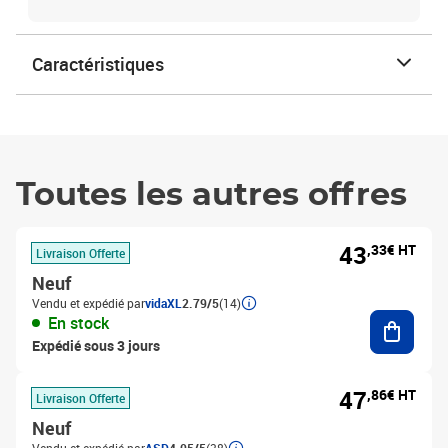
Caractéristiques
Toutes les autres offres
43
,33€ HT
Livraison Offerte
Neuf
Vendu et expédié par
vidaXL
2.79/5
(14)
Ajouter
En stock
Expédié sous 3 jours
47
,86€ HT
Livraison Offerte
Neuf