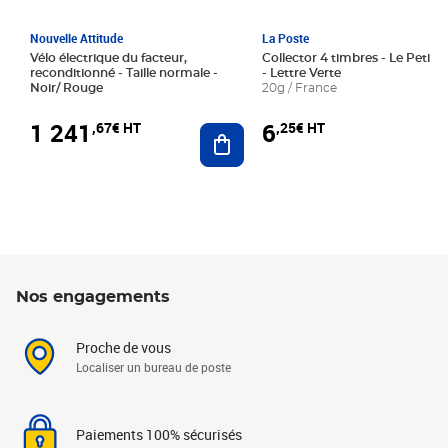
Nouvelle Attitude
La Poste
Vélo électrique du facteur,
Collector 4 timbres - Le Petit P
reconditionné - Taille normale -
- Lettre Verte
Noir/ Rouge
20g / France
1 241
6
,67€ HT
,25€ HT
Ajouter au panier
Nos engagements
Proche de vous
Localiser un bureau de poste
Paiements 100% sécurisés