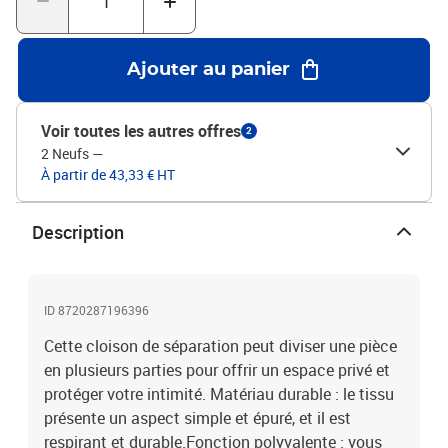
sorte qu'il ne la bloque pas complètement.Couleur : noirMatériau :
tissu (100 % polyester), ferDimensions totales : 300 x 200 cm (l x
H)Dimensions de chaque panneau : 46,5 x 178 cm (l x H)Distance
Ajouter au panier
entre les 2 barres intermédiaires : 6 cmPliable
Voir toutes les autres offres
2
2 Neufs
—
À partir de 43,33 € HT
Description
ID 8720287196396
Cette cloison de séparation peut diviser une pièce
en plusieurs parties pour offrir un espace privé et
protéger votre intimité. Matériau durable : le tissu
présente un aspect simple et épuré, et il est
respirant et durable.Fonction polyvalente : vous