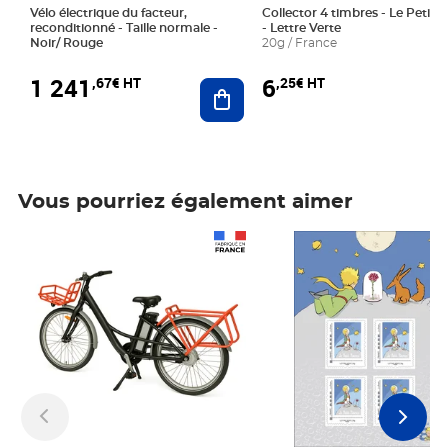
Vélo électrique du facteur,
Collector 4 timbres - Le Petit P
reconditionné - Taille normale -
- Lettre Verte
Noir/ Rouge
20g / France
1 241
6
,67€ HT
,25€ HT
Ajouter au panier
Vous pourriez également aimer
Prix 1 241,67€ HT
Prix 6,25€ HT