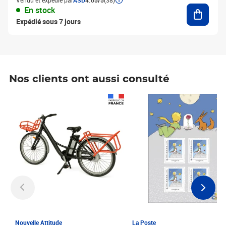
Vendu et expédié par
ASD
4.05/5
(38)
Ajouter
En stock
Expédié sous 7 jours
Nos clients ont aussi consulté
Prix 1 241,67€ HT
Prix 6,25€ HT
Nouvelle Attitude
La Poste