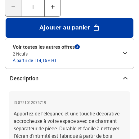
l'extérieur dans votre chambre à coucher, salon, bureau et autres
intérieurs. Vous pouvez également le placer devant une fenêtre
pour bloquer la lumière intense du soleil. Attention :Uniquement
pour une utilisation en intérieur.Couleur : marron Matériau du
Ajouter au panier
cadre : bois de paulownia massif Matériau intérieur : bois
d’ingénierie Dimensions lorsqu'il est déplié : 210-215 x 200 cm (l x
H) Taille du panneau (chacun) : 40 x 200 cm (l x H) Épaisseur : 16
Voir toutes les autres offres
2
mm Nombre de panneaux : 6 Uniquement pour une utilisation en
2 Neufs
—
intérieur Assemblage requis : oui
À partir de 114,16 € HT
Description
ID 8721012075719
Apportez de l'élégance et une touche décorative
accrocheuse à votre espace avec ce charmant
séparateur de pièce. Durable et facile à nettoyer :
l'écran d'intimité est fabriqué à partir de bois