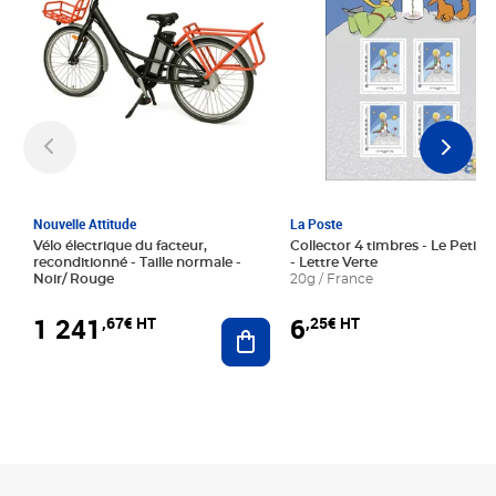
Nouvelle Attitude
La Poste
Vélo électrique du facteur,
Collector 4 timbres - Le Petit P
reconditionné - Taille normale -
- Lettre Verte
Noir/ Rouge
20g / France
1 241
6
,67€ HT
,25€ HT
Ajouter au panier