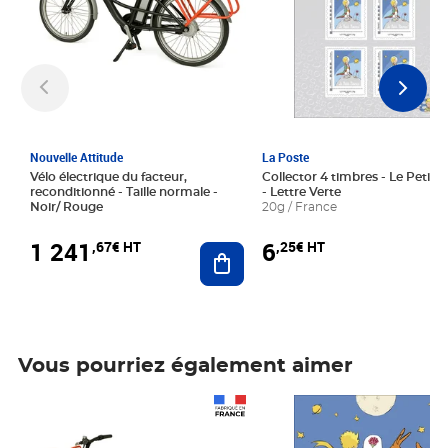
Nouvelle Attitude
La Poste
Vélo électrique du facteur,
Collector 4 timbres - Le Petit P
reconditionné - Taille normale -
- Lettre Verte
Noir/ Rouge
20g / France
1 241
6
,67€ HT
,25€ HT
Ajouter au panier
Vous pourriez également aimer
Prix 1 241,67€ HT
Prix 6,25€ HT