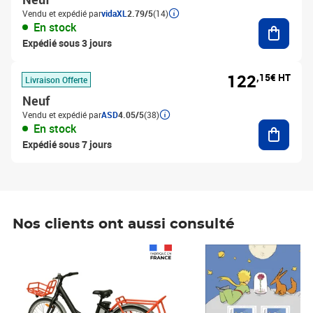
Vendu et expédié par
vidaXL
2.79/5
(14)
Ajouter
En stock
Expédié sous 3 jours
122
,15€ HT
Livraison Offerte
Neuf
Vendu et expédié par
ASD
4.05/5
(38)
Ajouter
En stock
Expédié sous 7 jours
Nos clients ont aussi consulté
Prix 1 241,67€ HT
Prix 6,25€ HT