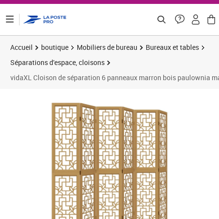
ontenu de la page
Accueil
boutique
Mobiliers de bureau
Bureaux et tables
Séparations d'espace, cloisons
vidaXL Cloison de séparation 6 panneaux marron bois paulownia m
Prix barré 129,99 €
Prix 112,22€
Prix 
Prix 