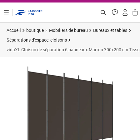
ontenu de la page
Accueil
boutique
Mobiliers de bureau
Bureaux et tables
Séparations d'espace, cloisons
vidaXL Cloison de séparation 6 panneaux Marron 300x200 cm Tissu
Prix barré 48,33 €
Prix 43,68€
Prix 4
Prix 4