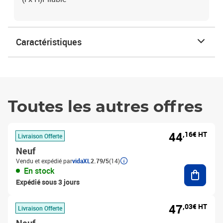
Caractéristiques
Toutes les autres offres
44
,16€ HT
Livraison Offerte
Neuf
Vendu et expédié par
vidaXL
2.79/5
(14)
Ajouter
En stock
Expédié sous 3 jours
47
,03€ HT
Livraison Offerte