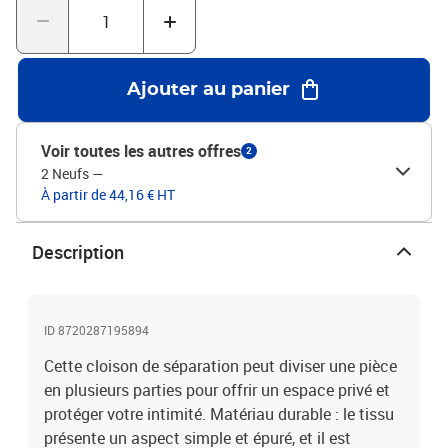
la lumière, de sorte qu'il ne la bloque pas complètement.Couleur :
MarronMatériau : tissu (100 % polyester), ferDimensions totales :
300 x 200 cm (l x H)Dimensions de chaque panneau : 46,5 x 178
cm (l x H)Pliable
Ajouter au panier
Voir toutes les autres offres
2
2 Neufs
—
À partir de 44,16 € HT
Description
ID 8720287195894
Cette cloison de séparation peut diviser une pièce
en plusieurs parties pour offrir un espace privé et
protéger votre intimité. Matériau durable : le tissu
présente un aspect simple et épuré, et il est