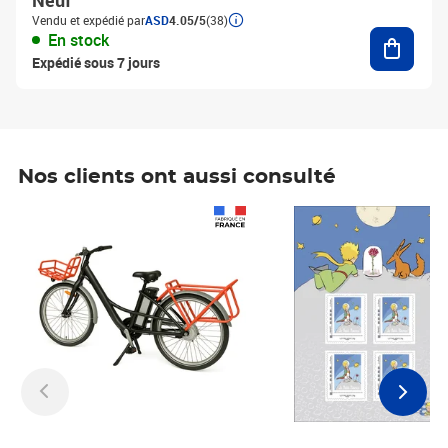
Neuf
Vendu et expédié par
ASD
4.05/5
(38)
Ajouter
En stock
Expédié sous 7 jours
Nos clients ont aussi consulté
Prix 1 241,67€ HT
Prix 6,25€ HT