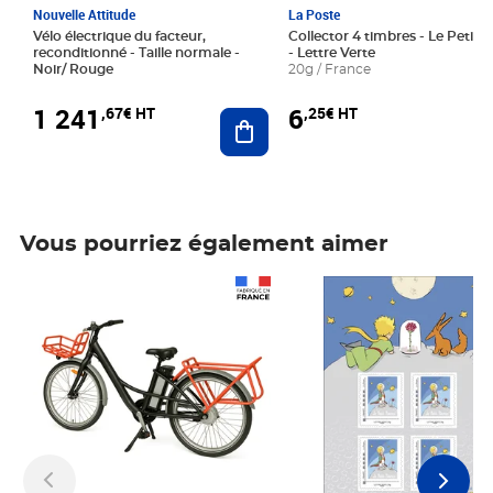
Nouvelle Attitude
La Poste
Vélo électrique du facteur,
Collector 4 timbres - Le Petit P
reconditionné - Taille normale -
- Lettre Verte
Noir/ Rouge
20g / France
1 241
6
,67€ HT
,25€ HT
Ajouter au panier
Vous pourriez également aimer
Prix 1 241,67€ HT
Prix 6,25€ HT