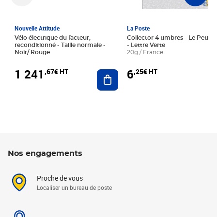
Nouvelle Attitude
La Poste
Vélo électrique du facteur,
Collector 4 timbres - Le Petit P
reconditionné - Taille normale -
- Lettre Verte
Noir/ Rouge
20g / France
1 241
6
,67€ HT
,25€ HT
Ajouter au panier
Nos engagements
Proche de vous
Localiser un bureau de poste