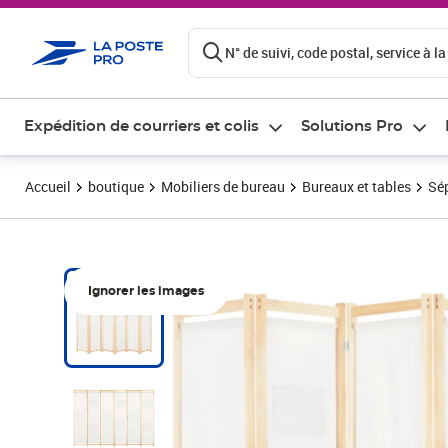
ontenu de la page
N° de suivi, code postal, service à la
Expédition de courriers et colis
Solutions Pro
Accueil
boutique
Mobiliers de bureau
Bureaux et tables
Sép
Ignorer les images