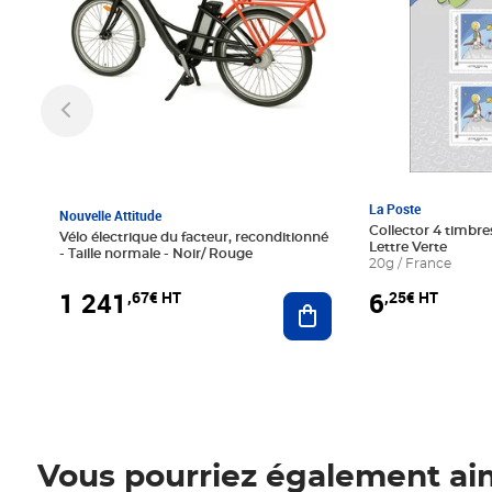
La Poste
Nouvelle Attitude
Collector 4 timbres
Vélo électrique du facteur, reconditionné
Lettre Verte
- Taille normale - Noir/ Rouge
20g / France
1 241
6
,67€ HT
,25€ HT
Ajouter au panier
Vous pourriez également ai