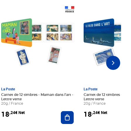
Prix 18,24€ Net
Prix 18,24€ Net
La Poste
La Poste
Carnet de 12 timbres - Maman dans l'art -
Carnet de 12 timbres - Le bl
Lettre verte
Lettre verte
20g / France
20g / France
18
18
,24€ Net
,24€ Net
r au panier
Ajouter au panier