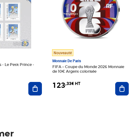
Nouveauté
Monnaie De Paris
 - Le Petit Prince -
FIFA – Coupe du Monde 2026 Monnaie
de 10€ Argent colorisée
123
,33€ HT
Ajoute
Ajouter au panier
mer