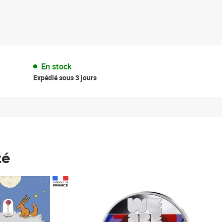
En stock
Expédié sous 3 jours
té
Prix 123,33€ HT