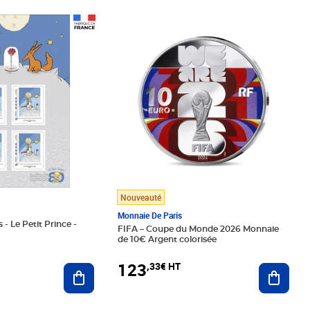
Prix 123,33€ HT
Nouveauté
Monnaie De Paris
 - Le Petit Prince -
FIFA – Coupe du Monde 2026 Monnaie
de 10€ Argent colorisée
123
,33€ HT
Ajoute
Ajouter au panier