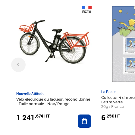
Prix 1 241,67€ HT
Prix 6,25€ HT
La Poste
Nouvelle Attitude
Collector 4 timbres
Vélo électrique du facteur, reconditionné
Lettre Verte
- Taille normale - Noir/ Rouge
20g / France
1 241
6
,67€ HT
,25€ HT
Ajouter au panier