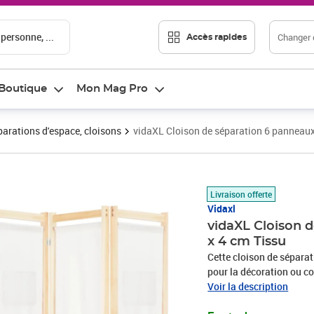
 personne, ...
Changer d
Accès rapides
Boutique
Mon Mag Pro
arations d'espace, cloisons
vidaXL Cloison de séparation 6 panneaux
Prix 75,07€
Livraison offerte
Vidaxl
vidaXL Cloison 
x 4 cm Tissu
Cette cloison de séparat
pour la décoration ou co
chambre à coucher pour c
Voir la description
d'une pièce. De plus, co