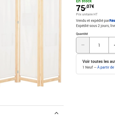
En stock
être facilement replié lo
75
,07€
cadre en sapin massifDi
9 sacs sur les panneaux
Prix unitaire HT
Vendu et expédié par
Rés
Expédié sous 2 jours
liv
Quantité : 1
Quantité
Voir toutes les au
1 Neuf
—
À partir de