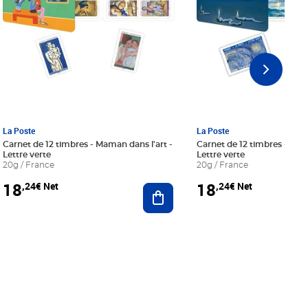
La Poste
La Poste
Carnet de 12 timbres - Maman dans l'art -
Carnet de 12 timbres - Le bl
Lettre verte
Lettre verte
20g / France
20g / France
18
18
,24€ Net
,24€ Net
r au panier
Ajouter au panier