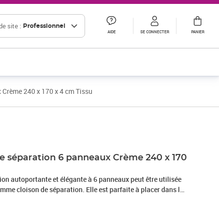
e site :
Professionnel
AIDE
SE CONNECTER
PANIER
 Crème 240 x 170 x 4 cm Tissu
Prix 76,66€ HT
de séparation 6 panneaux Crème 240 x 170
ion autoportante et élégante à 6 panneaux peut être utilisée
mme cloison de séparation. Elle est parfaite à placer dans la
réer un dressing séparé et privé ou pour séparer une partie
mposé d'un cadre en bois et d'écrans en tissu, le pare-vue peut