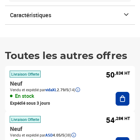
Caractéristiques
Toutes les autres offres
50
,83€ HT
Livraison Offerte
Neuf
Vendu et expédié par
vidaXL
2.79/5
(14)
Ajouter
En stock
Expédié sous 3 jours
54
,28€ HT
Livraison Offerte
Neuf
Vendu et expédié par
ASD
4.05/5
(38)
Ajouter