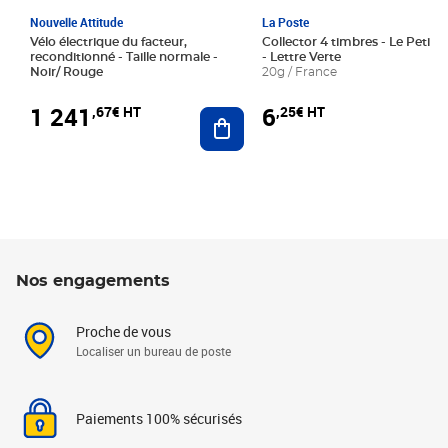
Nouvelle Attitude
La Poste
Vélo électrique du facteur,
Collector 4 timbres - Le Petit P
reconditionné - Taille normale -
- Lettre Verte
Noir/ Rouge
20g / France
1 241
6
,67€ HT
,25€ HT
Ajouter au panier
Nos engagements
Proche de vous
Localiser un bureau de poste
Paiements 100% sécurisés