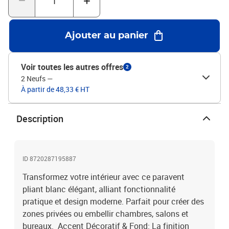
pratique. Déplié, le paravent mesure 300 × 200 cm, offrant une
couverture généreuse sans surcharger la pièce. Couleur :
blancMatériau : tissu (100 % polyester), ferDimensions totales :
Ajouter au panier
300 x 200 cm (l x H)Dimensions de chaque panneau : 46,5 x 178
cm (l x H)Pliable
Voir toutes les autres offres
2
2 Neufs
—
À partir de 48,33 € HT
Description
ID 8720287195887
Transformez votre intérieur avec ce paravent
pliant blanc élégant, alliant fonctionnalité
pratique et design moderne. Parfait pour créer des
zones privées ou embellir chambres, salons et
bureaux. Accent Décoratif & Fond: La finition