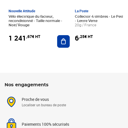
Nouvelle Attitude
La Poste
Vélo électrique du facteur,
Collector 4 timbres - Le Petit P
reconditionné - Taille normale -
- Lettre Verte
Noir/ Rouge
20g / France
1 241
6
,67€ HT
,25€ HT
Ajouter au panier
Nos engagements
Proche de vous
Localiser un bureau de poste
Paiements 100% sécurisés