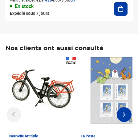
Vendu et expédié par
ASD
4.05/5
(38)
Ajouter
En stock
Expédié sous 7 jours
Nos clients ont aussi consulté
Prix 1 241,67€ HT
Prix 6,25€ HT
Nouvelle Attitude
La Poste