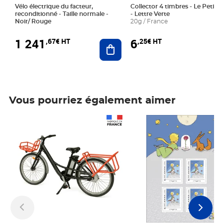
Vélo électrique du facteur,
Collector 4 timbres - Le Petit P
reconditionné - Taille normale -
- Lettre Verte
Noir/ Rouge
20g / France
1 241
6
,67€ HT
,25€ HT
Ajouter au panier
Vous pourriez également aimer
Prix 1 241,67€ HT
Prix 6,25€ HT