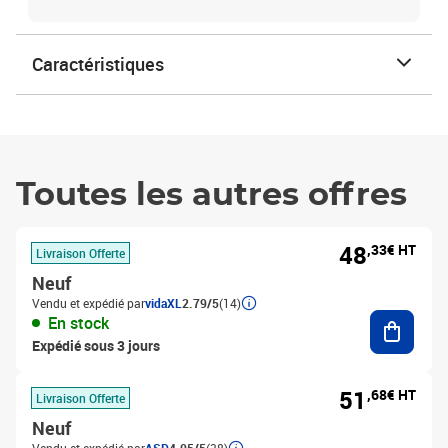
Caractéristiques
Toutes les autres offres
48
,33€ HT
Livraison Offerte
Neuf
Vendu et expédié par
vidaXL
2.79/5
(14)
Ajouter
En stock
Expédié sous 3 jours
51
,68€ HT
Livraison Offerte
Neuf