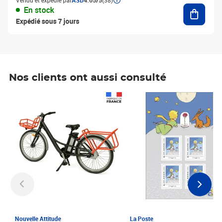
Vendu et expédié par
ASD
4.05/5
(38)
Ajouter
En stock
Expédié sous 7 jours
Nos clients ont aussi consulté
Prix 1 241,67€ HT
Prix 6,25€ HT
Nouvelle Attitude
La Poste