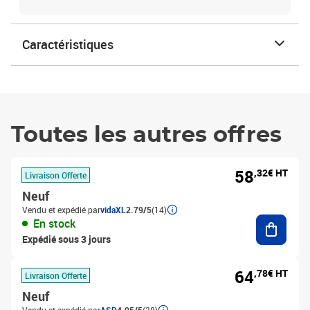
Caractéristiques
Toutes les autres offres
58
,32€ HT
Livraison Offerte
Neuf
Vendu et expédié par
vidaXL
2.79/5
(14)
Ajouter
En stock
Expédié sous 3 jours
64
,78€ HT
Livraison Offerte
Neuf