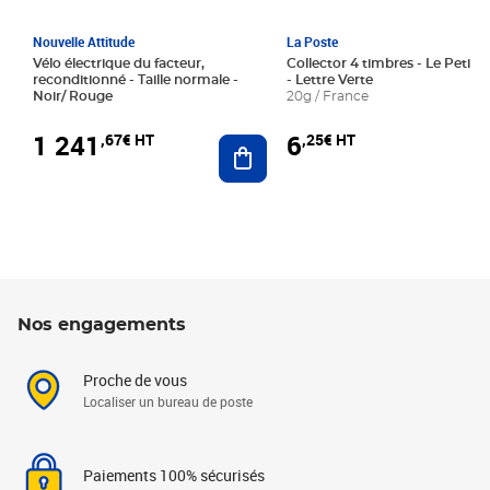
Nouvelle Attitude
La Poste
Vélo électrique du facteur,
Collector 4 timbres - Le Petit P
reconditionné - Taille normale -
- Lettre Verte
Noir/ Rouge
20g / France
1 241
6
,67€ HT
,25€ HT
Ajouter au panier
Nos engagements
Proche de vous
Localiser un bureau de poste
Paiements 100% sécurisés