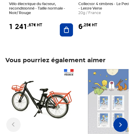
Vélo électrique du facteur,
Collector 4 timbres - Le Petit P
reconditionné - Taille normale -
- Lettre Verte
Noir/ Rouge
20g / France
1 241
6
,67€ HT
,25€ HT
Ajouter au panier
Vous pourriez également aimer
Prix 1 241,67€ HT
Prix 6,25€ HT