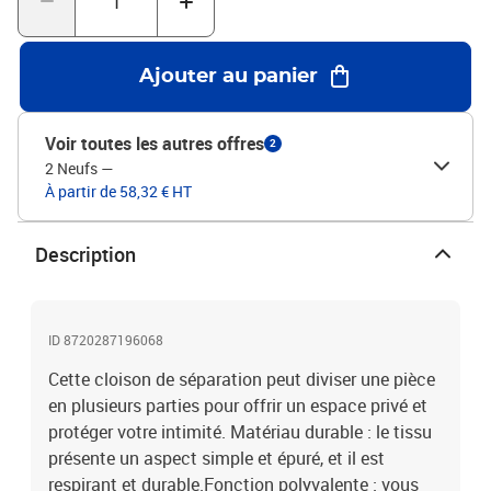
la lumière, de sorte qu'il ne la bloque pas complètement.Couleur :
anthraciteMatériau : tissu (100 % polyester), ferDimensions
totales : 300 x 220 cm (l x H)Dimensions de chaque panneau : 46,5
Ajouter au panier
x 198 cm (l x H)Pliable
Voir toutes les autres offres
2
2 Neufs
—
À partir de 58,32 € HT
Description
ID 8720287196068
Cette cloison de séparation peut diviser une pièce
en plusieurs parties pour offrir un espace privé et
protéger votre intimité. Matériau durable : le tissu
présente un aspect simple et épuré, et il est
respirant et durable.Fonction polyvalente : vous