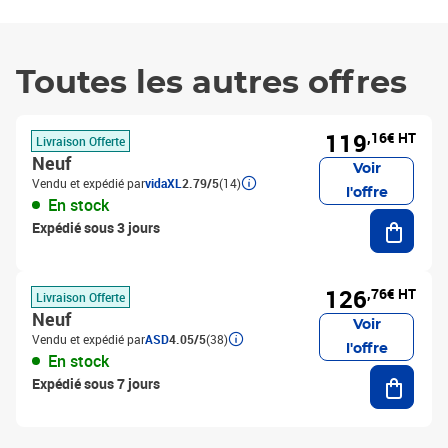
Toutes les autres offres
119
,16€ HT
Livraison Offerte
Neuf
Voir
Vendu et expédié par
vidaXL
2.79/5
(14)
l'offre
En stock
Ajouter
Expédié sous 3 jours
126
,76€ HT
Livraison Offerte
Neuf
Voir
Vendu et expédié par
ASD
4.05/5
(38)
l'offre
En stock
Ajouter
Expédié sous 7 jours