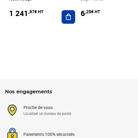
1 241
6
,67€ HT
,25€ HT
Ajouter au panier
Nos engagements
Proche de vous
Localiser un bureau de poste
Paiements 100% sécurisés