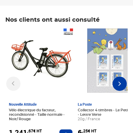
Nos clients ont aussi consulté
Prix 1 241,67€ HT
Prix 6,25€ HT
Nouvelle Attitude
La Poste
Vélo électrique du facteur,
Collector 4 timbres - Le Petit P
reconditionné - Taille normale -
- Lettre Verte
Noir/ Rouge
20g / France
1 241
6
,67€ HT
,25€ HT
Ajouter au panier