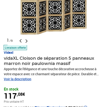
1
/9
Livraison offerte
Vidaxl
vidaXL Cloison de séparation 5 panneaux
marron noir paulownia massif
Apportez de l'élégance et une touche décorative accrocheuse à
votre espace avec ce charmant séparateur de pièce. Durable et
facile à nettoyer : l'écran d'intimité est fabriqué à partir de bois
Voir la description
d'ingénierie, ce qui le rend facile à nettoyer et durable.Cadre stable
En stock
: le cadre en bois de paulownia massif assure robustesse et
117
,08€
stabilité. Le bois de paulownia massif est un magnifique matériau
naturel. Le bois de paulownia est très résistant aux insectes et à la
Prix unitaire HT
pourriture.Flexible et facile à plier : chaque cloison est reliée par 3