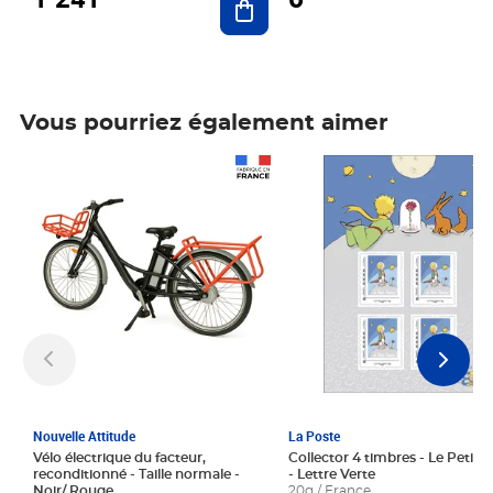
Vous pourriez également aimer
Prix 1 241,67€ HT
Prix 6,25€ HT
Nouvelle Attitude
La Poste
Vélo électrique du facteur,
Collector 4 timbres - Le Petit P
reconditionné - Taille normale -
- Lettre Verte
Noir/ Rouge
20g / France