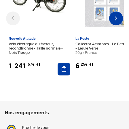
Nouvelle Attitude
La Poste
Vélo électrique du facteur,
Collector 4 timbres - Le Petit P
reconditionné - Taille normale -
- Lettre Verte
Noir/ Rouge
20g / France
1 241
6
,67€ HT
,25€ HT
Ajouter au panier
Nos engagements
Proche de vous