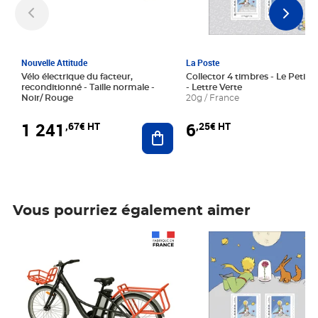
Nouvelle Attitude
La Poste
Vélo électrique du facteur,
Collector 4 timbres - Le Petit P
reconditionné - Taille normale -
- Lettre Verte
Noir/ Rouge
20g / France
1 241
6
,67€ HT
,25€ HT
Ajouter au panier
Vous pourriez également aimer
Prix 1 241,67€ HT
Prix 6,25€ HT