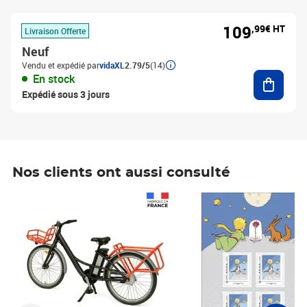
109
,99€ HT
Livraison Offerte
Neuf
Vendu et expédié par
vidaXL
2.79/5
(14)
Ajouter
En stock
Expédié sous 3 jours
Nos clients ont aussi consulté
Prix 1 241,67€ HT
Prix 6,25€ HT