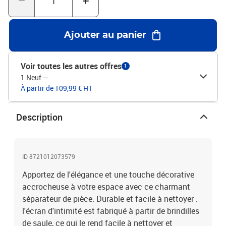
l'extérieur dans votre chambre à coucher, salon, bureau et autres
intérieurs. Vous pouvez également le placer devant une fenêtre
pour bloquer la lumière intense du soleil.Aspect brûlé : doté d’un
Ajouter au panier
aspect brûlé, ce séparateur de pièce pliant ajoute du caractère et
de la décoration à l'espace. Attention :Uniquement pour une
utilisation en intérieur.Couleur : marron foncéMatériau du cadre :
Voir toutes les autres offres
1
bois de paulownia massif avec un aspect brûléMatériau intérieur :
1 Neuf
—
brindille de saule à l'aspect brûléDimensions lorsqu'il est déplié :
À partir de 109,99 € HT
175-180 x 160 cm (l x H)Taille du panneau (chacun) : 40 x 160 mm
(l x H)Épaisseur : 16 mmNombre de panneaux : 5Uniquement pour
une utilisation en intérieurAssemblage requis : oui
Description
ID 8721012073579
Apportez de l'élégance et une touche décorative
accrocheuse à votre espace avec ce charmant
séparateur de pièce. Durable et facile à nettoyer :
l'écran d'intimité est fabriqué à partir de brindilles
de saule, ce qui le rend facile à nettoyer et