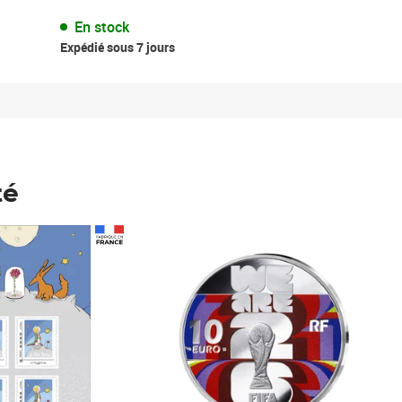
En stock
Expédié sous 7 jours
té
Prix 123,33€ HT