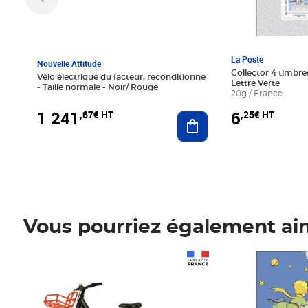
La Poste
Nouvelle Attitude
Collector 4 timbres
Vélo électrique du facteur, reconditionné
Lettre Verte
- Taille normale - Noir/ Rouge
20g / France
1 241
6
,67€ HT
,25€ HT
Ajouter au panier
Vous pourriez également ai
Prix 1 241,67€ HT
Prix 6,25€ HT