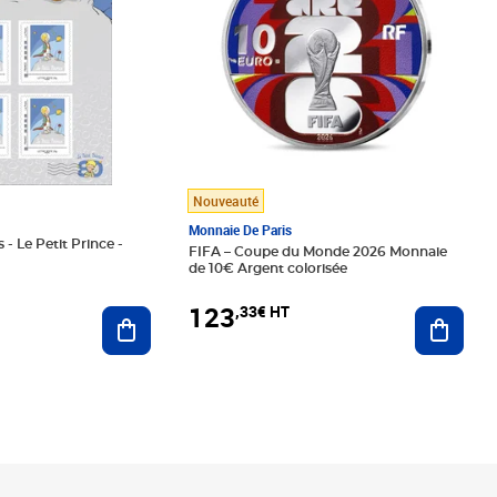
Nouveauté
Monnaie De Paris
 - Le Petit Prince -
FIFA – Coupe du Monde 2026 Monnaie
de 10€ Argent colorisée
123
,33€ HT
Ajoute
Ajouter au panier