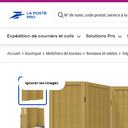
ontenu de la page
N° de suivi, code postal, service à la
Expédition de courriers et colis
Solutions Pro
Accueil
boutique
Mobiliers de bureau
Bureaux et tables
Sép
Ignorer les images