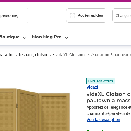
 personne, ...
Changer d
Accès rapides
Boutique
Mon Mag Pro
arations d'espace, cloisons
vidaXL Cloison de séparation 5 panneau
Prix barré 101,66 €
Prix 94,80€
Livraison offerte
Vidaxl
vidaXL Cloison 
paulownia mass
Apportez de l'élégance 
charmant séparateur de pi
fabriqué à partir de latt
Voir la description
durable.Cadre stable : l