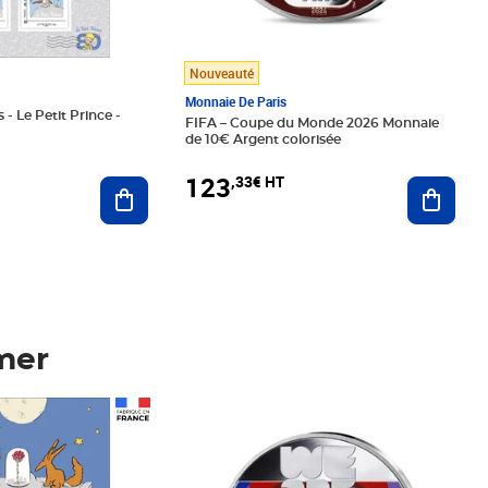
Nouveauté
Monnaie De Paris
 - Le Petit Prince -
FIFA – Coupe du Monde 2026 Monnaie
de 10€ Argent colorisée
123
,33€ HT
Ajoute
Ajouter au panier
mer
Prix 123,33€ HT