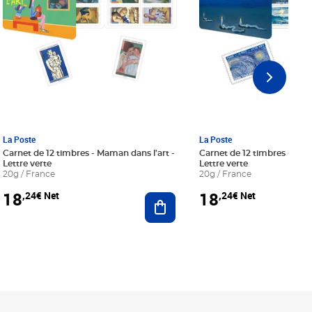
La Poste
La Poste
Carnet de 12 timbres - Maman dans l'art -
Carnet de 12 timbres - Le bl
Lettre verte
Lettre verte
20g / France
20g / France
18
18
,24€ Net
,24€ Net
r au panier
Ajouter au panier