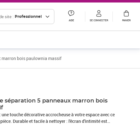
e site :
Professionnel
AIDE
SE CONNECTER
PANIER
x marron bois paulownia massif
Prix 96,66€ HT
Prix 102,83€ HT
de séparation 5 panneaux marron bois
if
et une touche décorative accrocheuse à votre espace avec ce
èce. Durable et facile à nettoyer : l'écran d'intimité est
es de bambou nature, ce qui le rend facile à nettoyer et
e cadre en bois de paulownia massif assure robustesse et