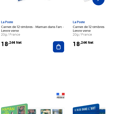
La Poste
La Poste
Carnet de 12 timbres - Maman dans l'art -
Carnet de 12 timbres - Le bl
Lettre verte
Lettre verte
20g / France
20g / France
18
18
,24€ Net
,24€ Net
r au panier
Ajouter au panier
Prix 18,24€ Net
Prix 18,24€ Net