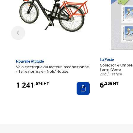
La Poste
Nouvelle Attitude
Collector 4 timbres
Vélo électrique du facteur, reconditionné
Lettre Verte
- Taille normale - Noir/ Rouge
20g / France
1 241
6
,67€ HT
,25€ HT
Ajouter au panier