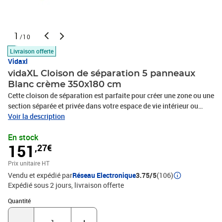
1
/10
Livraison offerte
Vidaxl
vidaXL Cloison de séparation 5 panneaux
Blanc crème 350x180 cm
Cette cloison de séparation est parfaite pour créer une zone ou une
section séparée et privée dans votre espace de vie intérieur ou
extérieur. Matériau de première qualité : le bois d'acacia massif est
Voir la description
un matériau naturel magnifique. Le bois d'acacia est un bois dur
En stock
tropical, qui est dense, robuste et durable. Le textilène robuste est
151
,27€
également résistant aux intempéries et facile à nettoyer.Design
pliable : cet écran à panneaux peut également être plié facilement
Prix unitaire HT
pour économiser de l'espace lorsqu'il n'est pas utilisé.Fonctions
Vendu et expédié par
Réseau Electronique
3.75/5
(106)
multiples : ce pare-vue peut être utilisé aussi bien comme
Expédié sous 2 jours
livraison offerte
décoration que comme cloison. Il est parfait pour séparer une zone
pour plus d'intimité ou pour créer une pièce
Quantité : 1
Quantité
supplémentaire.Couleur : blanc crèmeMatériau : bois d'acacia
massif avec finition à l'huile, textilèneTaille totale : 350 x 180 cm (l