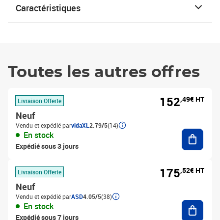
Caractéristiques
Toutes les autres offres
152
,49€ HT
Livraison Offerte
Neuf
Vendu et expédié par
vidaXL
2.79/5
(14)
Ajouter
En stock
Expédié sous 3 jours
175
,52€ HT
Livraison Offerte
Neuf
Vendu et expédié par
ASD
4.05/5
(38)
Ajouter
En stock
Expédié sous 7 jours