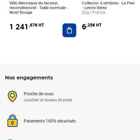
Vélo électrique du facteur,
Collector 4 timbres - Le Petit P
reconditionné - Taille normale -
- Lettre Verte
Noir/ Rouge
20g / France
1 241
6
,67€ HT
,25€ HT
Ajouter au panier
Nos engagements
Proche de vous
Localiser un bureau de poste
Paiements 100% sécurisés