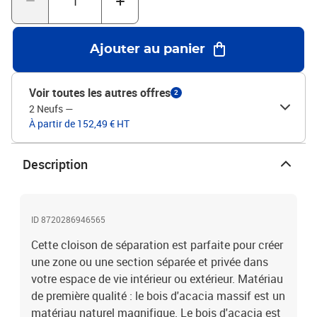
x H)Taille de chaque panneau : 70 x 180 cm (l x H)Épaisseur du
cadre en bois : 2,5 cmProduit convient à l'usage intérieur et
extérieurL'assemblage est requis
Ajouter au panier
Voir toutes les autres offres
2
2 Neufs
—
À partir de 152,49 € HT
Description
ID 8720286946565
Cette cloison de séparation est parfaite pour créer
une zone ou une section séparée et privée dans
votre espace de vie intérieur ou extérieur. Matériau
de première qualité : le bois d'acacia massif est un
matériau naturel magnifique. Le bois d'acacia est