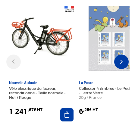
Prix 1 241,67€ HT
Prix 6,25€ HT
Nouvelle Attitude
La Poste
Vélo électrique du facteur,
Collector 4 timbres - Le Petit P
reconditionné - Taille normale -
- Lettre Verte
Noir/ Rouge
20g / France
1 241
6
,67€ HT
,25€ HT
Ajouter au panier