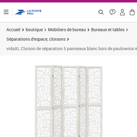
ontenu de la page
Accueil
boutique
Mobiliers de bureau
Bureaux et tables
Séparations d'espace, cloisons
vidaXL Cloison de séparation 5 panneaux blanc bois de paulownia 
Prix barré 130,83 €
Prix 123,67€
Prix 
Prix 