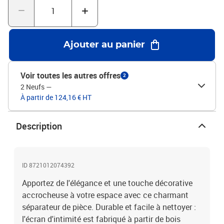
l'extérieur dans votre chambre à coucher, salon, bureau et autres
intérieurs. Vous pouvez également le placer devant une fenêtre
pour bloquer la lumière intense du soleil.Aspect attrayant : doté
d’un aspect délicat et ajouré, ce séparateur de pièce pliant ajoute
Ajouter au panier
du caractère et de la décoration à l'espace. Attention :Uniquement
pour une utilisation en intérieur.Couleur : blancMatériau du cadre :
bois de paulownia massifMatériau intérieur : bois
Voir toutes les autres offres
2
d’ingénierieDimensions lorsqu'il est déplié : 175-180 x 200 cm (l x
2 Neufs
—
H)Taille du panneau (chacun) : 40 x 200 cm (l x H)Épaisseur : 16
À partir de 124,16 € HT
mmNombre de panneaux : 5Uniquement pour une utilisation en
intérieurAssemblage requis : oui
Description
ID 8721012074392
Apportez de l'élégance et une touche décorative
accrocheuse à votre espace avec ce charmant
séparateur de pièce. Durable et facile à nettoyer :
l'écran d'intimité est fabriqué à partir de bois