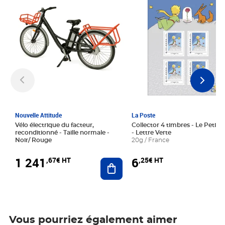
Nouvelle Attitude
La Poste
Vélo électrique du facteur,
Collector 4 timbres - Le Petit P
reconditionné - Taille normale -
- Lettre Verte
Noir/ Rouge
20g / France
1 241
6
,67€ HT
,25€ HT
Ajouter au panier
Vous pourriez également aimer