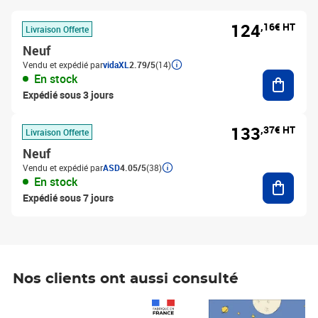
124
,16€ HT
Livraison Offerte
Neuf
Vendu et expédié par
vidaXL
2.79/5
(14)
Ajouter
En stock
Expédié sous 3 jours
133
,37€ HT
Livraison Offerte
Neuf
Vendu et expédié par
ASD
4.05/5
(38)
Ajouter
En stock
Expédié sous 7 jours
Nos clients ont aussi consulté
Prix 1 241,67€ HT
Prix 6,25€ HT