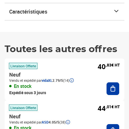
Caractéristiques
Toutes les autres offres
40
,83€ HT
Livraison Offerte
Neuf
Vendu et expédié par
vidaXL
2.79/5
(14)
Ajouter
En stock
Expédié sous 3 jours
44
,01€ HT
Livraison Offerte
Neuf
Vendu et expédié par
ASD
4.05/5
(38)
Ajouter
En stock