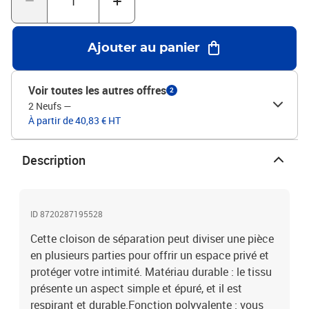
la lumière, de sorte qu'il ne la bloque pas complètement.Couleur :
blancMatériau : tissu (100 % polyester), ferDimensions totales :
200 x 200 cm (l x H)Dimensions de chaque panneau : 36,5 x 155
Ajouter au panier
cm (l x H)Pliable
Voir toutes les autres offres
2
2 Neufs
—
À partir de 40,83 € HT
Description
ID 8720287195528
Cette cloison de séparation peut diviser une pièce
en plusieurs parties pour offrir un espace privé et
protéger votre intimité. Matériau durable : le tissu
présente un aspect simple et épuré, et il est
respirant et durable.Fonction polyvalente : vous