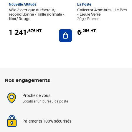
Nouvelle Attitude
La Poste
Vélo électrique du facteur,
Collector 4 timbres - Le Petit P
reconditionné - Taille normale -
- Lettre Verte
Noir/ Rouge
20g / France
1 241
6
,67€ HT
,25€ HT
Ajouter au panier
Nos engagements
Proche de vous
Localiser un bureau de poste
Paiements 100% sécurisés