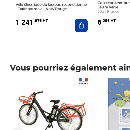
Collector 4 timbres
Vélo électrique du facteur, reconditionné
Lettre Verte
- Taille normale - Noir/ Rouge
20g / France
1 241
6
,67€ HT
,25€ HT
Ajouter au panier
Vous pourriez également ai
Prix 1 241,67€ HT
Prix 6,25€ HT