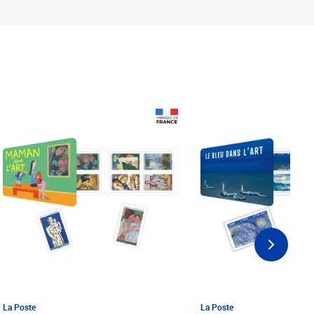
Prix 18,24€ Net
Prix 18,24€ Net
La Poste
La Poste