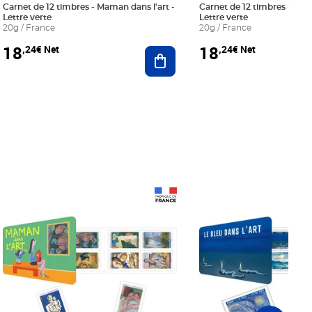
Carnet de 12 timbres - Maman dans l'art -
Carnet de 12 timbres - Le bl
Lettre verte
Lettre verte
20g / France
20g / France
18
18
,24€ Net
,24€ Net
r au panier
Ajouter au panier
Prix 18,24€ Net
Prix 18,24€ Net