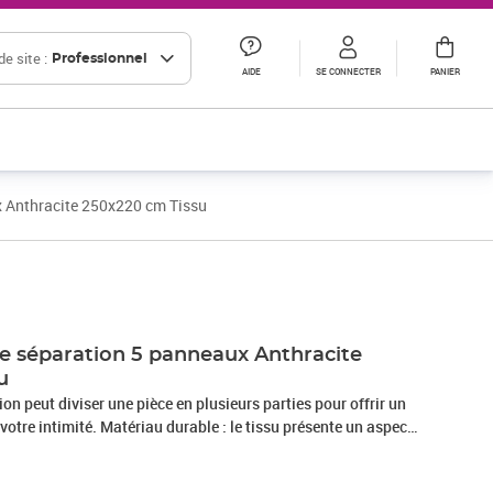
e site :
Professionnel
AIDE
SE CONNECTER
PANIER
x Anthracite 250x220 cm Tissu
Prix 34,99€ HT
Prix 37,01€ HT
de séparation 5 panneaux Anthracite
u
on peut diviser une pièce en plusieurs parties pour offrir un
votre intimité. Matériau durable : le tissu présente un aspect
st respirant et durable.Fonction polyvalente : vous pouvez non
oison de séparation pour séparer la chambre à coucher, ou