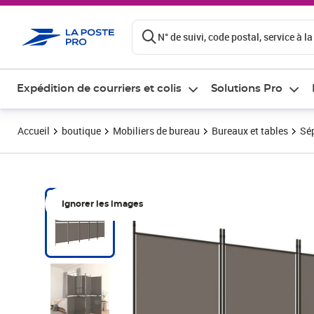
ontenu de la page
N° de suivi, code postal, service à la
Expédition de courriers et colis
Solutions Pro
Accueil
boutique
Mobiliers de bureau
Bureaux et tables
Sép
Ignorer les images