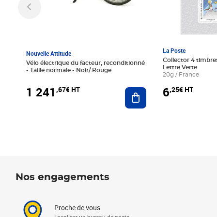
La Poste
Nouvelle Attitude
Collector 4 timbres
Vélo électrique du facteur, reconditionné
Lettre Verte
- Taille normale - Noir/ Rouge
20g / France
1 241
6
,67€ HT
,25€ HT
Ajouter au panier
Nos engagements
Proche de vous