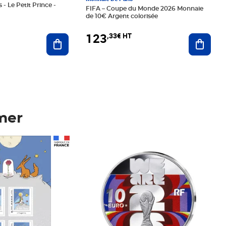
 - Le Petit Prince -
FIFA – Coupe du Monde 2026 Monnaie
de 10€ Argent colorisée
123
,33€ HT
Ajoute
Ajouter au panier
mer
Prix 123,33€ HT