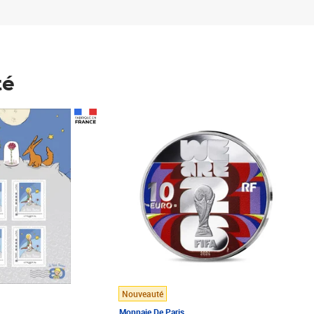
té
Prix 123,33€ HT
Nouveauté
Monnaie De Paris