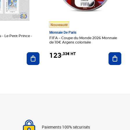
Nouveauté
Monnaie De Paris
 - Le Petit Prince -
FIFA – Coupe du Monde 2026 Monnaie
de 10€ Argent colorisée
123
,33€ HT
Ajoute
Ajouter au panier
Paiements 100% sécurisés