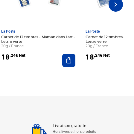
La Poste
La Poste
Carnet de 12 timbres - Maman dans l'art -
Carnet de 12 timbres - Le bl
Lettre verte
Lettre verte
20g / France
20g / France
18
18
,24€ Net
,24€ Net
r au panier
Ajouter au panier
Livraison gratuite
Hors livres et hors produits