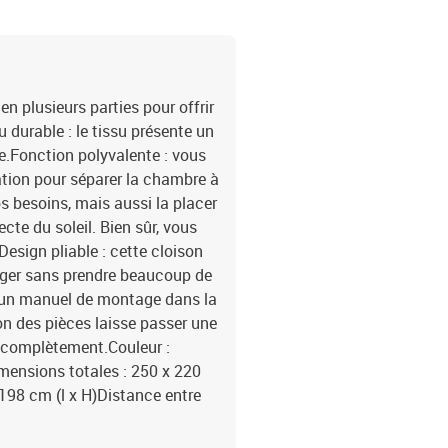
en plusieurs parties pour offrir
u durable : le tissu présente un
ble.Fonction polyvalente : vous
ation pour séparer la chambre à
os besoins, mais aussi la placer
ecte du soleil. Bien sûr, vous
sign pliable : cette cloison
ranger sans prendre beaucoup de
c un manuel de montage dans la
on des pièces laisse passer une
as complètement.Couleur :
imensions totales : 250 x 220
198 cm (l x H)Distance entre