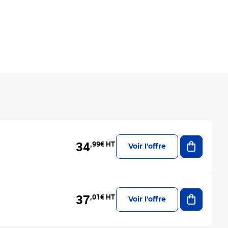
Ajouter a
34
,99€ HT
Voir l'offre
Ajouter a
37
,01€ HT
Voir l'offre