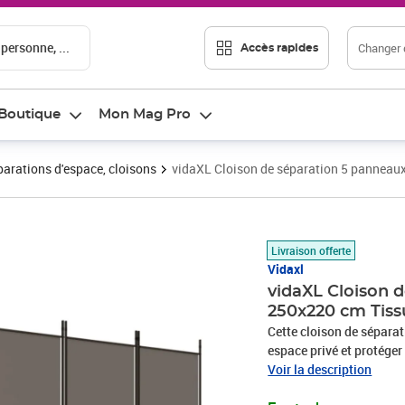
 personne, ...
Changer d
Accès rapides
Boutique
Mon Mag Pro
arations d'espace, cloisons
vidaXL Cloison de séparation 5 panneau
Prix 34,07€
Livraison offerte
Vidaxl
vidaXL Cloison 
250x220 cm Tiss
Cette cloison de séparati
espace privé et protéger 
simple et épuré, et il e
Voir la description
seulement utiliser la cl