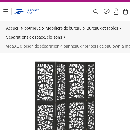
ontenu de la page
Accueil
boutique
Mobiliers de bureau
Bureaux et tables
Séparations d'espace, cloisons
vidaXL Cloison de séparation 4 panneaux noir bois de paulownia ma
Prix 77,15€
Prix 7
Prix 8