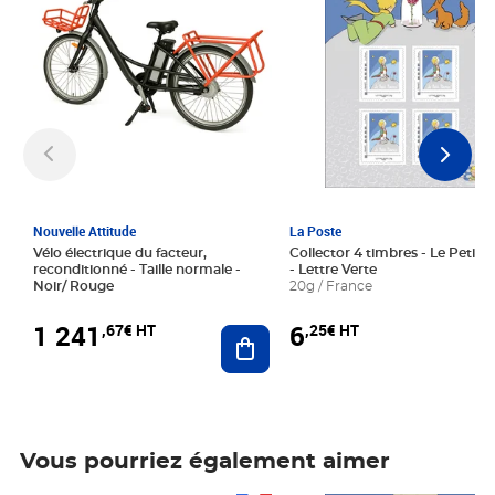
Nouvelle Attitude
La Poste
Vélo électrique du facteur,
Collector 4 timbres - Le Petit P
reconditionné - Taille normale -
- Lettre Verte
Noir/ Rouge
20g / France
1 241
6
,67€ HT
,25€ HT
Ajouter au panier
Vous pourriez également aimer