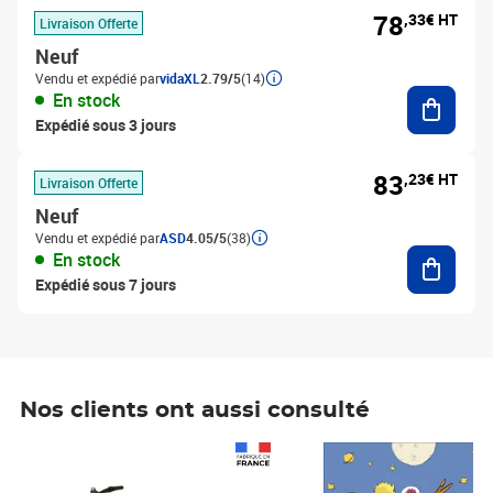
78
,33€ HT
Livraison Offerte
Neuf
Vendu et expédié par
vidaXL
2.79/5
(14)
Ajouter
En stock
Expédié sous 3 jours
83
,23€ HT
Livraison Offerte
Neuf
Vendu et expédié par
ASD
4.05/5
(38)
Ajouter
En stock
Expédié sous 7 jours
Nos clients ont aussi consulté
Prix 1 241,67€ HT
Prix 6,25€ HT