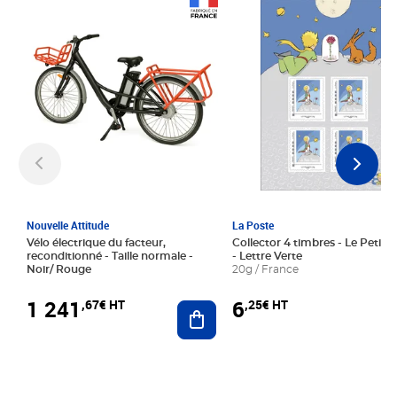
Prix 1 241,67€ HT
Prix 6,25€ HT
Nouvelle Attitude
La Poste
Vélo électrique du facteur,
Collector 4 timbres - Le Petit P
reconditionné - Taille normale -
- Lettre Verte
Noir/ Rouge
20g / France
1 241
6
,67€ HT
,25€ HT
Ajouter au panier