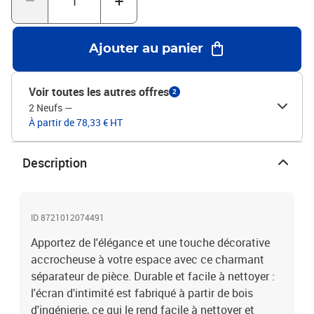
l'extérieur dans votre chambre à coucher, salon, bureau et autres
intérieurs. Vous pouvez également le placer devant une fenêtre
pour bloquer la lumière intense du soleil.Aspect attrayant : doté
Ajouter au panier
d’un aspect délicat et ajouré, ce séparateur de pièce pliant ajoute
du caractère et de la décoration à l'espace. Attention :Uniquement
pour une utilisation en intérieur.Couleur : noirMatériau du cadre :
Voir toutes les autres offres
2
bois de paulownia massifMatériau intérieur : bois
2 Neufs
—
d’ingénierieDimensions lorsqu'il est déplié : 140-145 x 160 cm (l x
À partir de 78,33 € HT
H)Taille du panneau (chacun) : 40 x 160 mm (l x H)Épaisseur : 16
mmNombre de panneaux : 4Uniquement pour une utilisation en
intérieurAssemblage requis : oui
Description
ID 8721012074491
Apportez de l'élégance et une touche décorative
accrocheuse à votre espace avec ce charmant
séparateur de pièce. Durable et facile à nettoyer :
l'écran d'intimité est fabriqué à partir de bois
d'ingénierie, ce qui le rend facile à nettoyer et