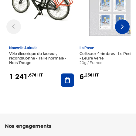
Nouvelle Attitude
La Poste
Vélo électrique du facteur,
Collector 4 timbres - Le Petit P
reconditionné - Taille normale -
- Lettre Verte
Noir/ Rouge
20g / France
1 241
6
,67€ HT
,25€ HT
Ajouter au panier
Nos engagements