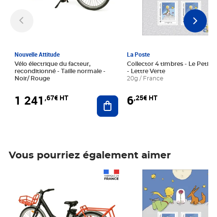
Nouvelle Attitude
La Poste
Vélo électrique du facteur,
Collector 4 timbres - Le Petit P
reconditionné - Taille normale -
- Lettre Verte
Noir/ Rouge
20g / France
1 241
6
,67€ HT
,25€ HT
Ajouter au panier
Vous pourriez également aimer
Prix 1 241,67€ HT
Prix 6,25€ HT