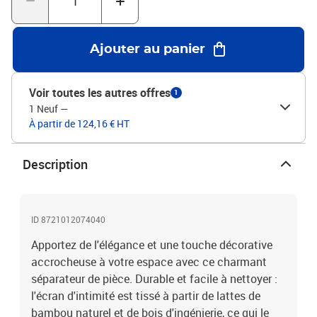
un espace privé à l'intérieur ainsi qu'à l'extérieur dans votre
chambre à coucher, salon, bureau et autres intérieurs. Vous
pouvez également le placer devant une fenêtre pour bloquer la
Ajouter au panier
lumière intense du soleil.Aspect brûlé : doté d’un aspect brûlé, ce
séparateur de pièce pliant ajoute du caractère et de la décoration à
l'espace. Attention :Uniquement pour une utilisation en
Voir toutes les autres offres
1
intérieur.Couleur : marron foncéMatériau du cadre : bois de
1 Neuf
—
paulownia massif avec un aspect brûléMatériau intérieur :
À partir de 124,16 € HT
bambou avec un aspect brûlé, bois d'ingénierie avec un aspect
brûléDimensions lorsqu'il est déplié : 140-145 x 220 cm (l x
H)Taille du panneau (chacun) : 40 x 220 cm (l x H)Épaisseur : 16
Description
mmNombre de panneaux : 4Uniquement pour une utilisation en
intérieurAssemblage requis : oui
ID 8721012074040
Apportez de l'élégance et une touche décorative
accrocheuse à votre espace avec ce charmant
séparateur de pièce. Durable et facile à nettoyer :
l'écran d'intimité est tissé à partir de lattes de
bambou naturel et de bois d'ingénierie, ce qui le