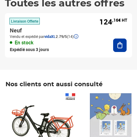
Toutes les autres offres
124
,16€ HT
Livraison Offerte
Neuf
Vendu et expédié par
vidaXL
2.79/5
(14)
Ajouter
En stock
Expédié sous 3 jours
Nos clients ont aussi consulté
Prix 1 241,67€ HT
Prix 6,25€ HT