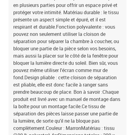
en plusieurs parties pour offrir un espace privé et
MarronMatériau : tissu (100 % polyester), ferDimensions totales :
200 x 180 cm (l x H)Dimensions de chaque panneau : 46,5 x 158
protéger votre intimité. Matériau durable : le tissu
cm (l x H)Distance entre les 2 barres intermédiaires : 6 cmPliable
présente un aspect simple et épuré, et il est
respirant et durable.Fonction polyvalente : vous
pouvez non seulement utiliser la cloison de
séparation pour séparer la chambre à coucher, ou
bloquer une partie de la pièce selon vos besoins,
mais aussi la placer sur le côté de la fenêtre pour
bloquer la lumière directe du soleil. Bien sûr, vous
pouvez même utiliser l'écran comme mur de
fond.Design pliable : cette cloison de séparation
est pliable, elle est donc facile à ranger sans
prendre beaucoup de place. Bon à savoir :Chaque
produit est livré avec un manuel de montage dans
la boîte pour un montage facile.Ce tissu de
séparation des pièces laisse passer une partie de
la lumière, de sorte qu'il ne la bloque pas
complètement.Couleur : MarronMatériau : tissu