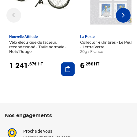
Nouvelle Attitude
La Poste
Vélo électrique du facteur,
Collector 4 timbres - Le Petit P
reconditionné - Taille normale -
- Lettre Verte
Noir/ Rouge
20g / France
1 241
6
,67€ HT
,25€ HT
Ajouter au panier
Nos engagements
Proche de vous