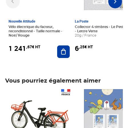
Nouvelle Attitude
La Poste
Vélo électrique du facteur,
Collector 4 timbres - Le Petit P
reconditionné - Taille normale -
- Lettre Verte
Noir/ Rouge
20g / France
1 241
6
,67€ HT
,25€ HT
Ajouter au panier
Vous pourriez également aimer
Prix 1 241,67€ HT
Prix 6,25€ HT