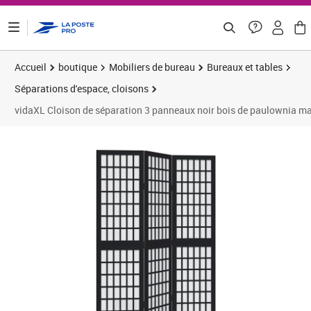
ontenu de la page
Accueil
boutique
Mobiliers de bureau
Bureaux et tables
Séparations d'espace, cloisons
vidaXL Cloison de séparation 3 panneaux noir bois de paulownia ma
Prix 60,03€
Prix 6
Prix 6