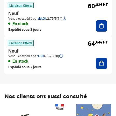
60
,82€ HT
Livraison Offerte
Neuf
Vendu et expédié par
vidaXL
2.79/5
(14)
Ajouter
En stock
Expédié sous 3 jours
64
,64€ HT
Livraison Offerte
Neuf
Vendu et expédié par
ASD
4.05/5
(38)
Ajouter
En stock
Expédié sous 7 jours
Nos clients ont aussi consulté
Prix 1 241,67€ HT
Prix 6,25€ HT