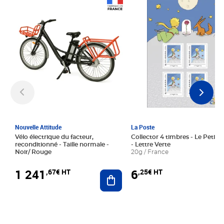
Prix 1 241,67€ HT
Prix 6,25€ HT
Nouvelle Attitude
La Poste
Vélo électrique du facteur,
Collector 4 timbres - Le Petit P
reconditionné - Taille normale -
- Lettre Verte
Noir/ Rouge
20g / France
1 241
6
,67€ HT
,25€ HT
Ajouter au panier