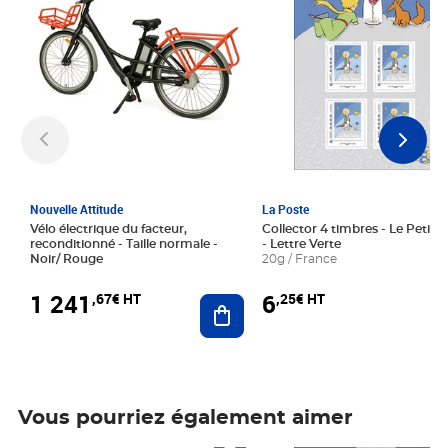
Nouvelle Attitude
La Poste
Vélo électrique du facteur,
Collector 4 timbres - Le Petit P
reconditionné - Taille normale -
- Lettre Verte
Noir/ Rouge
20g / France
1 241
6
,67€ HT
,25€ HT
Ajouter au panier
Vous pourriez également aimer