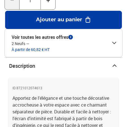
l'extérieur dans votre chambre à coucher, salon, bureau et autres
intérieurs. Vous pouvez également le placer devant une fenêtre
pour bloquer la lumière intense du soleil.Aspect attrayant : doté
Ajouter au panier
d'un aspect de grille symétrique classique, ce séparateur de pièce
pliable ajoute du caractère et de la décoration à l'espace. Attention
:Uniquement pour une utilisation en intérieur.Couleur :
Voir toutes les autres offres
2
noirMatériau du cadre : bois de paulownia massifMatériau
2 Neufs
—
intérieur : bois d’ingénierieDimensions lorsqu'il est déplié : 105-
À partir de 60,82 € HT
110 x 160 cm (l x H)Taille du panneau (chacun) : 40 x 160 mm (l x
H)Épaisseur : 16 mmNombre de panneaux : 3Uniquement pour une
utilisation en intérieurAssemblage requis : oui
Description
ID 8721012074613
Apportez de l'élégance et une touche décorative
accrocheuse à votre espace avec ce charmant
séparateur de pièce. Durable et facile à nettoyer :
l'écran d'intimité est fabriqué à partir de bois
d'ingénierie, ce qui le rend facile à nettoyer et