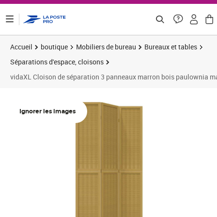
ontenu de la page
Accueil
boutique
Mobiliers de bureau
Bureaux et tables
Séparations d'espace, cloisons
vidaXL Cloison de séparation 3 panneaux marron bois paulownia m
Prix barré 79,99 €
Prix 69,68€
Ignorer les images