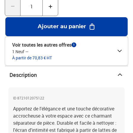
l'extérieur dans votre chambre à coucher, salon, bureau et autres
intérieurs. Vous pouvez également le placer devant une fenêtre
pour bloquer la lumière intense du soleil. Attention :Uniquement
pour une utilisation en intérieur.Couleur : marronMatériau du
Ajouter au panier
cadre : bois de paulownia massifMatériau intérieur :
bambouDimensions lorsqu'il est déplié : 105-110 x 220 cm (l x
H)Taille du panneau (chacun) : 40 x 220 cm (l x H)Épaisseur : 16
Voir toutes les autres offres
1
mmNombre de panneaux : 3Uniquement pour une utilisation en
1 Neuf
—
intérieurAssemblage requis : oui
À partir de 70,83 € HT
Description
ID 8721012075122
Apportez de l'élégance et une touche décorative
accrocheuse à votre espace avec ce charmant
séparateur de pièce. Durable et facile à nettoyer :
l'écran d'intimité est fabriqué à partir de lattes de