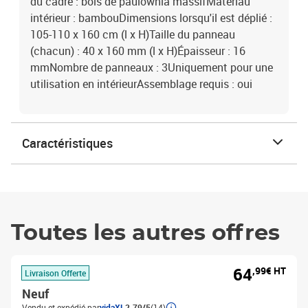
du cadre : bois de paulownia massifMatériau
intérieur : bambouDimensions lorsqu'il est déplié :
105-110 x 160 cm (l x H)Taille du panneau
(chacun) : 40 x 160 mm (l x H)Épaisseur : 16
mmNombre de panneaux : 3Uniquement pour une
utilisation en intérieurAssemblage requis : oui
Caractéristiques
Toutes les autres offres
64
,99€ HT
Livraison Offerte
Neuf
Vendu et expédié par
vidaXL
2.79/5
(14)