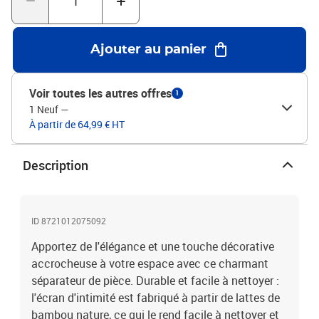
l'extérieur dans votre chambre à coucher, salon, bureau et autres
intérieurs. Vous pouvez également le placer devant une fenêtre
pour bloquer la lumière intense du soleil. Attention :Uniquement
Ajouter au panier
pour une utilisation en intérieur.Couleur : marronMatériau du
cadre : bois de paulownia massifMatériau intérieur :
bambouDimensions lorsqu'il est déplié : 105-110 x 160 cm (l x
Voir toutes les autres offres
1
H)Taille du panneau (chacun) : 40 x 160 mm (l x H)Épaisseur : 16
1 Neuf
—
mmNombre de panneaux : 3Uniquement pour une utilisation en
À partir de 64,99 € HT
intérieurAssemblage requis : oui
Description
ID 8721012075092
Apportez de l'élégance et une touche décorative
accrocheuse à votre espace avec ce charmant
séparateur de pièce. Durable et facile à nettoyer :
l'écran d'intimité est fabriqué à partir de lattes de
bambou nature, ce qui le rend facile à nettoyer et