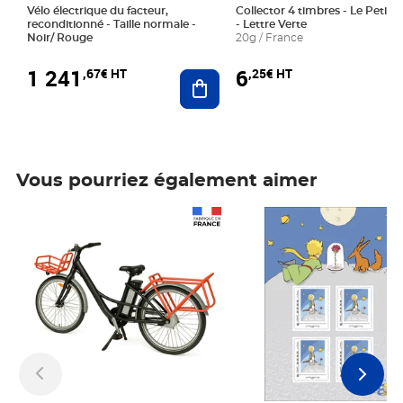
Vélo électrique du facteur,
Collector 4 timbres - Le Petit P
reconditionné - Taille normale -
- Lettre Verte
Noir/ Rouge
20g / France
1 241
6
,67€ HT
,25€ HT
Ajouter au panier
Vous pourriez également aimer
Prix 1 241,67€ HT
Prix 6,25€ HT