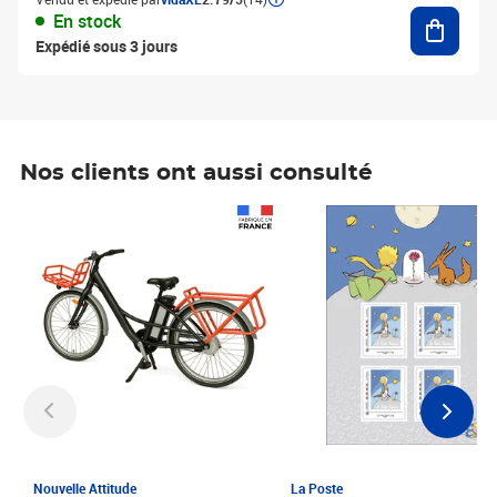
Ajouter
En stock
Expédié sous 3 jours
Nos clients ont aussi consulté
Prix 1 241,67€ HT
Prix 6,25€ HT
Nouvelle Attitude
La Poste