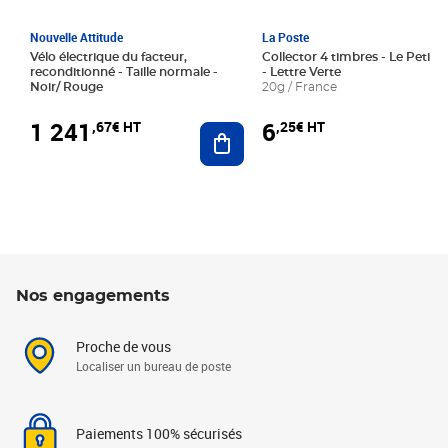
Nouvelle Attitude
La Poste
Vélo électrique du facteur,
Collector 4 timbres - Le Petit P
reconditionné - Taille normale -
- Lettre Verte
Noir/ Rouge
20g / France
1 241
6
,67€ HT
,25€ HT
Ajouter au panier
Nos engagements
Proche de vous
Localiser un bureau de poste
Paiements 100% sécurisés