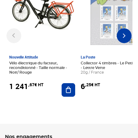
Nouvelle Attitude
La Poste
Vélo électrique du facteur,
Collector 4 timbres - Le Petit P
reconditionné - Taille normale -
- Lettre Verte
Noir/ Rouge
20g / France
1 241
6
,67€ HT
,25€ HT
Ajouter au panier
Nos engagements