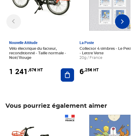
Nouvelle Attitude
La Poste
Vélo électrique du facteur,
Collector 4 timbres - Le Petit P
reconditionné - Taille normale -
- Lettre Verte
Noir/ Rouge
20g / France
1 241
6
,67€ HT
,25€ HT
Ajouter au panier
Vous pourriez également aimer
Prix 1 241,67€ HT
Prix 6,25€ HT