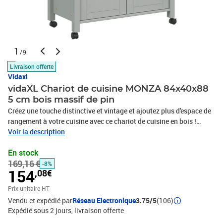
1
/9
Livraison offerte
Vidaxl
vidaXL Chariot de cuisine MONZA 84x40x88
5 cm bois massif de pin
Créez une touche distinctive et vintage et ajoutez plus d'espace de
rangement à votre cuisine avec ce chariot de cuisine en bois !
Matériau durable : le bois de pin massif est un matériau naturel
Voir la description
magnifique. Le bois de pin a un grain droit et les nœuds lui
En stock
confèrent son aspect rustique caractéristique. Fabriqué en bois de
169,16 €
pin massif, ce chariot de rangement de cuisine est durable et
-8%
154
,08€
robuste. Ample espace de rangement : ce chariot à légumes est
conçu avec un tiroir et 2 portes, qui offrent un grand espace de
Prix unitaire HT
rangement pour placer des ustensiles de cuisine. Et le cintre en
Vendu et expédié par
Réseau Electronique
3.75/5
(106)
bois et les crochets en métal sur le côté permettent de garder vos
Expédié sous 2 jours
livraison offerte
articles à portée de main. Facile à déplacer : ce chariot de cuisine