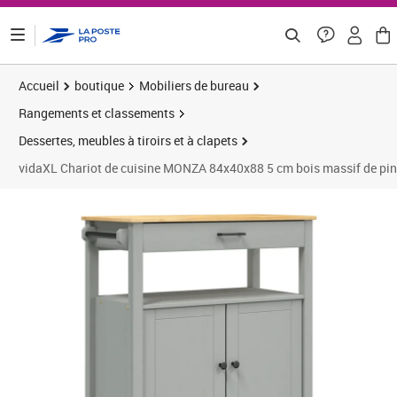
ontenu de la page
Accueil
boutique
Mobiliers de bureau
Rangements et classements
Dessertes, meubles à tiroirs et à clapets
vidaXL Chariot de cuisine MONZA 84x40x88 5 cm bois massif de pin
Prix barré 169,16 €
Prix 154,08€
Prix 
Prix 