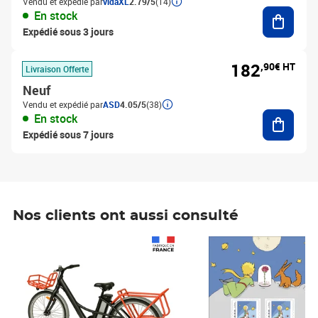
Vendu et expédié par
vidaXL
2.79/5
(14)
Ajouter
En stock
Expédié sous 3 jours
182
,90€ HT
Livraison Offerte
Neuf
Vendu et expédié par
ASD
4.05/5
(38)
Ajouter
En stock
Expédié sous 7 jours
Nos clients ont aussi consulté
Prix 1 241,67€ HT
Prix 6,25€ HT