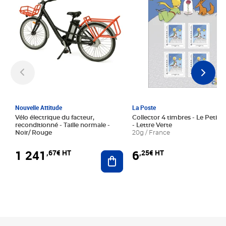
Nouvelle Attitude
La Poste
Vélo électrique du facteur,
Collector 4 timbres - Le Petit P
reconditionné - Taille normale -
- Lettre Verte
Noir/ Rouge
20g / France
1 241
6
,67€ HT
,25€ HT
Ajouter au panier