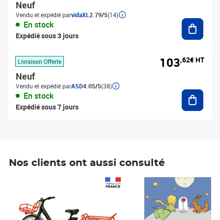
Neuf
Vendu et expédié par
vidaXL
2.79/5
(14)
Ajouter
En stock
Expédié sous 3 jours
103
,62€ HT
Livraison Offerte
Neuf
Vendu et expédié par
ASD
4.05/5
(38)
Ajouter
En stock
Expédié sous 7 jours
Nos clients ont aussi consulté
Prix 1 241,67€ HT
Prix 6,25€ HT