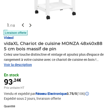
1
/10
Livraison offerte
Vidaxl
vidaXL Chariot de cuisine MONZA 48x40x88
5 cm bois massif de pin
Créez une touche distinctive et vintage et ajoutez plus d'espace de
rangement à votre cuisine avec ce chariot de cuisine en bois !
Matériau durable : le bois de pin massif est un matériau naturel
Voir la description
magnifique. Le bois de pin a un grain droit et les nœuds lui
En stock
confèrent son aspect rustique caractéristique. Fabriqué en bois de
93
,24€
pin massif, ce chariot de rangement de cuisine est durable et
robuste. Grand espace de rangement : ce chariot à légumes est
Prix unitaire HT
conçu avec un tiroir et 3 étagères ouvertes, qui offrent un grand
Vendu et expédié par
Réseau Electronique
3.75/5
(106)
espace de rangement pour placer des casiers à bouteilles, des
Expédié sous 2 jours
livraison offerte
livres de cuisine et d'autres ustensiles de cuisine. Et le cintre en
bois et les crochets métalliques sur le côté permettent de garder
Quantité : 1
Quantité