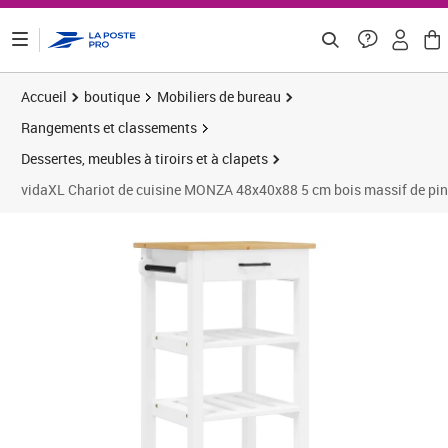
ontenu de la page
Accueil
boutique
Mobiliers de bureau
Rangements et classements
Dessertes, meubles à tiroirs et à clapets
vidaXL Chariot de cuisine MONZA 48x40x88 5 cm bois massif de pin
Prix 93,24€
Prix 9
Prix 