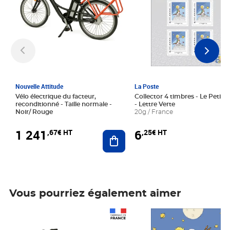
Nouvelle Attitude
La Poste
Vélo électrique du facteur,
Collector 4 timbres - Le Petit P
reconditionné - Taille normale -
- Lettre Verte
Noir/ Rouge
20g / France
1 241
6
,67€ HT
,25€ HT
Ajouter au panier
Vous pourriez également aimer
Prix 1 241,67€ HT
Prix 6,25€ HT