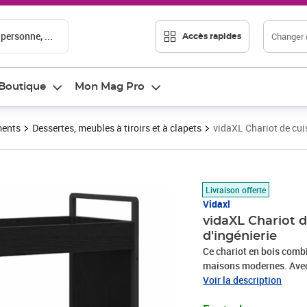
 personne, ...
Changer d
Accès rapides
Boutique
Mon Mag Pro
ments
Dessertes, meubles à tiroirs et à clapets
vidaXL Chariot de cuis
Prix 43,40€
Livraison offerte
Vidaxl
vidaXL Chariot d
d'ingénierie
Ce chariot en bois combi
maisons modernes. Avec s
problème dans n'importe 
Voir la description
d'espace de rangement, c'