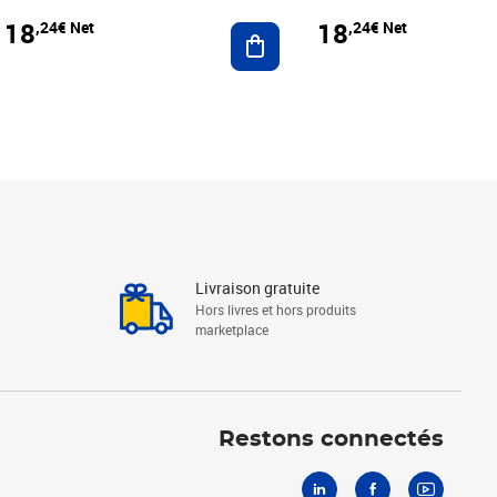
18
18
,24€ Net
,24€ Net
r au panier
Ajouter au panier
Livraison gratuite
Hors livres et hors produits
marketplace
Linkedin
Facebook
Youtube
Restons connectés