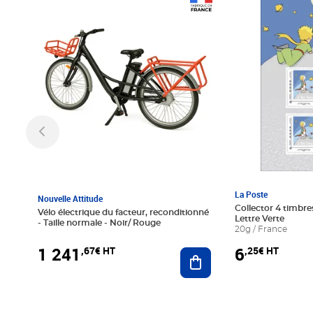
Prix 1 241,67€ HT
Prix 6,25€ HT
La Poste
Nouvelle Attitude
Collector 4 timbres
Vélo électrique du facteur, reconditionné
Lettre Verte
- Taille normale - Noir/ Rouge
20g / France
1 241
6
,67€ HT
,25€ HT
Ajouter au panier