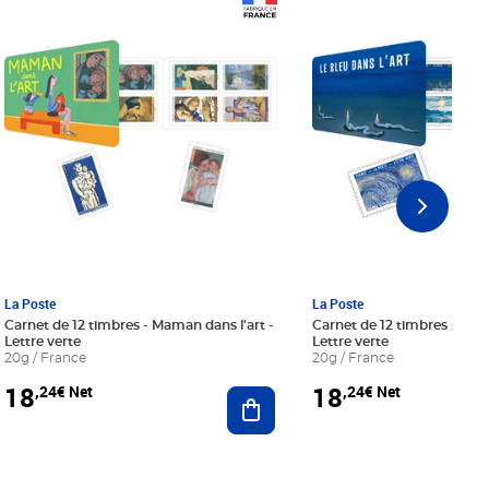
Prix 18,24€ Net
Prix 18,24€ Net
La Poste
La Poste
Carnet de 12 timbres - Maman dans l'art -
Carnet de 12 timbres - Le bl
Lettre verte
Lettre verte
20g / France
20g / France
18
18
,24€ Net
,24€ Net
r au panier
Ajouter au panier