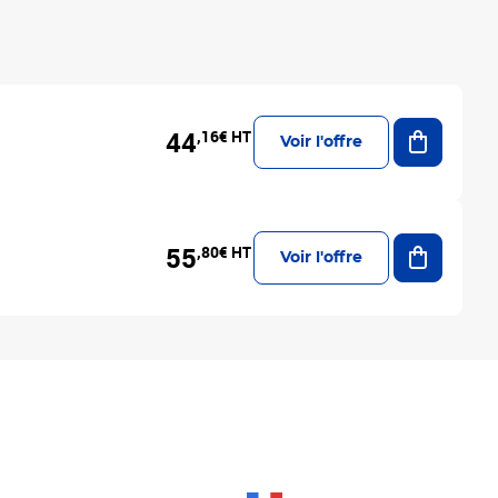
Ajouter a
44
,16€ HT
Voir l'offre
Ajouter a
55
,80€ HT
Voir l'offre