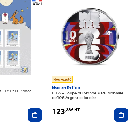
Prix 123,33€ HT
Nouveauté
Monnaie De Paris
 - Le Petit Prince -
FIFA – Coupe du Monde 2026 Monnaie
de 10€ Argent colorisée
123
,33€ HT
Ajoute
Ajouter au panier