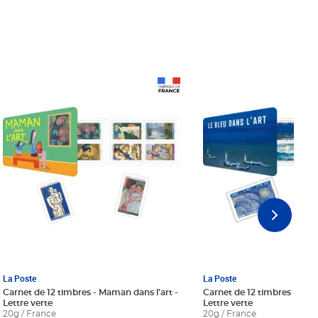
Prix 18,24€ Net
Prix 18,24€ Net
La Poste
La Poste
Carnet de 12 timbres - Maman dans l'art -
Carnet de 12 timbres - Le bl
Lettre verte
Lettre verte
20g / France
20g / France