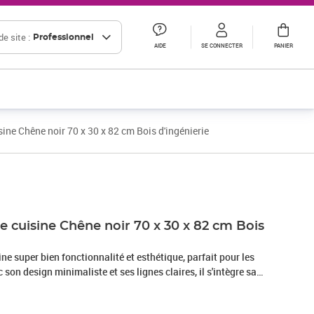
e site :
Professionnel
AIDE
SE CONNECTER
PANIER
ine Chêne noir 70 x 30 x 82 cm Bois d'ingénierie
Prix 44,16€ HT
Prix 55,80€ HT
e cuisine Chêne noir 70 x 30 x 82 cm Bois
ne super bien fonctionnalité et esthétique, parfait pour les
on design minimaliste et ses lignes claires, il s'intègre sans
quelle cuisine ou salle à manger. Si vous cherchez plus
est la solution idéale. Sa forme rectangulaire et le bois