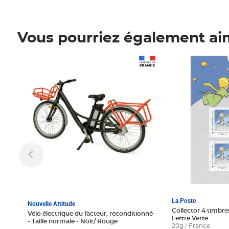
Vous pourriez également ai
Prix 1 241,67€ HT
Prix 6,25€ HT
La Poste
Nouvelle Attitude
Collector 4 timbres
Vélo électrique du facteur, reconditionné
Lettre Verte
- Taille normale - Noir/ Rouge
20g / France