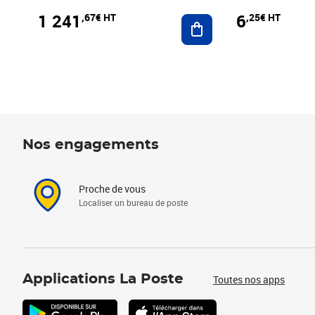
1 241
6
,67€ HT
,25€ HT
Ajouter au panier
Nos engagements
Proche de vous
Localiser un bureau de poste
Applications La Poste
Toutes nos apps