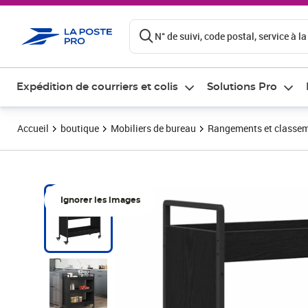
ontenu de la page
N° de suivi, code postal, service à la
Expédition de courriers et colis
Solutions Pro
Accueil
boutique
Mobiliers de bureau
Rangements et classe
Ignorer les images