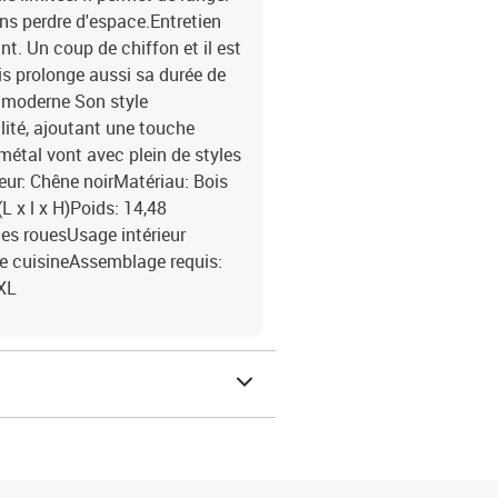
ans perdre d'espace.Entretien
nt. Un coup de chiffon et il est
is prolonge aussi sa durée de
n moderne Son style
lité, ajoutant une touche
 métal vont avec plein de styles
leur: Chêne noirMatériau: Bois
L x l x H)Poids: 14,48
 des rouesUsage intérieur
de cuisineAssemblage requis:
XL