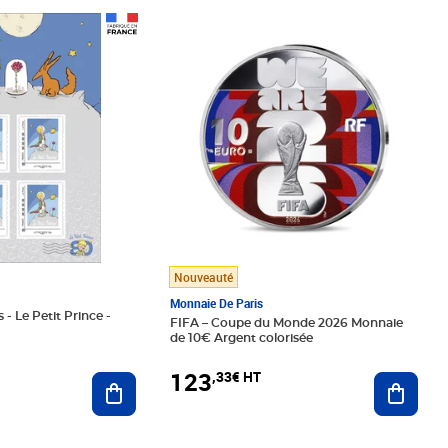
Prix 123,33€ HT
Nouveauté
Monnaie De Paris
 - Le Petit Prince -
FIFA – Coupe du Monde 2026 Monnaie
de 10€ Argent colorisée
123
,33€ HT
Ajoute
Ajouter au panier