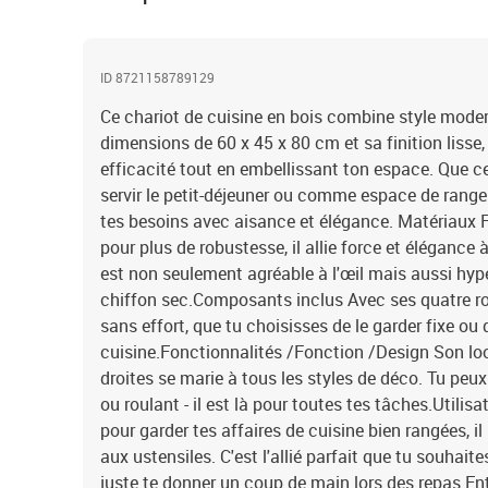
ID 8721158789129
Ce chariot de cuisine en bois combine style mode
dimensions de 60 x 45 x 80 cm et sa finition lisse,
efficacité tout en embellissant ton espace. Que ce
servir le petit-déjeuner ou comme espace de rangem
tes besoins avec aisance et élégance. Matériaux F
pour plus de robustesse, il allie force et élégance 
est non seulement agréable à l'œil mais aussi hype
chiffon sec.Composants inclus Avec ses quatre rou
sans effort, que tu choisisses de le garder fixe o
cuisine.Fonctionnalités /Fonction /Design Son lo
droites se marie à tous les styles de déco. Tu peux
ou roulant - il est là pour toutes tes tâches.Util
pour garder tes affaires de cuisine bien rangées, il 
aux ustensiles. C'est l'allié parfait que tu souhaite
juste te donner un coup de main lors des repas.E