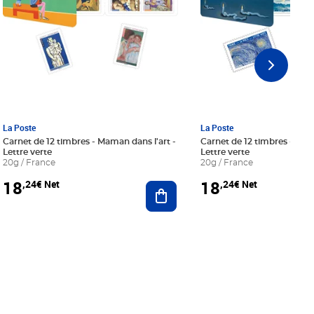
La Poste
La Poste
Carnet de 12 timbres - Maman dans l'art -
Carnet de 12 timbres - Le bl
Lettre verte
Lettre verte
20g / France
20g / France
18
18
,24€ Net
,24€ Net
r au panier
Ajouter au panier