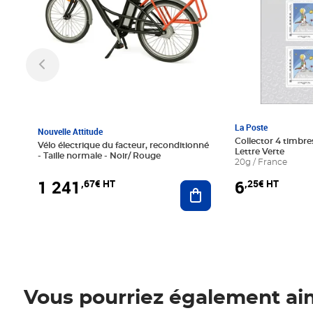
La Poste
Nouvelle Attitude
Collector 4 timbres
Vélo électrique du facteur, reconditionné
Lettre Verte
- Taille normale - Noir/ Rouge
20g / France
1 241
6
,67€ HT
,25€ HT
Ajouter au panier
Vous pourriez également ai