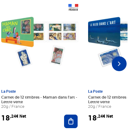
Prix 18,24€ Net
Prix 18,24€ Net
La Poste
La Poste
Carnet de 12 timbres - Maman dans l'art -
Carnet de 12 timbres - Le bl
Lettre verte
Lettre verte
20g / France
20g / France
18
18
,24€ Net
,24€ Net
r au panier
Ajouter au panier