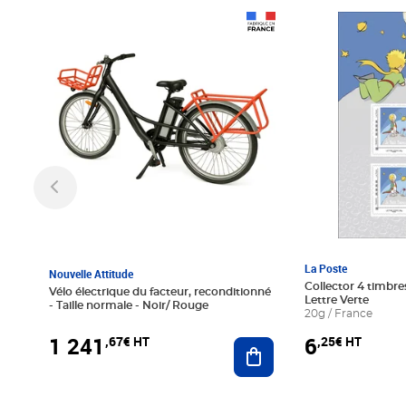
Prix 1 241,67€ HT
Prix 6,25€ HT
La Poste
Nouvelle Attitude
Collector 4 timbres
Vélo électrique du facteur, reconditionné
Lettre Verte
- Taille normale - Noir/ Rouge
20g / France
1 241
6
,67€ HT
,25€ HT
Ajouter au panier