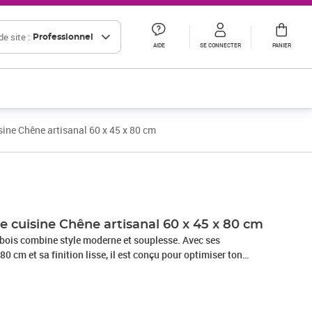
e site :
Professionnel
AIDE
SE CONNECTER
PANIER
sine Chêne artisanal 60 x 45 x 80 cm
Prix 35,83€ HT
Prix 46,14€ HT
e cuisine Chêne artisanal 60 x 45 x 80 cm
n bois combine style moderne et souplesse. Avec ses
0 cm et sa finition lisse, il est conçu pour optimiser ton
lissant ton espace. Que ce soit pour préparer des repas, servir
me espace de rangement, il sait s'adapter à tous tes besoins
. Matériaux Fabriqué en bois d'ingénierie pour plus de