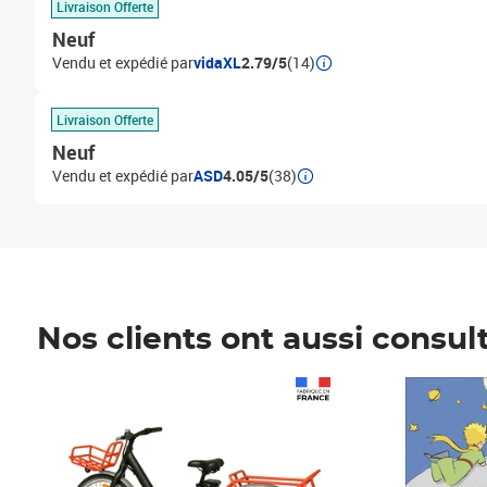
Livraison Offerte
Neuf
Vendu et expédié par
vidaXL
2.79/5
(14)
Livraison Offerte
Neuf
Vendu et expédié par
ASD
4.05/5
(38)
Nos clients ont aussi consul
Prix 1 241,67€ HT
Prix 6,25€ HT