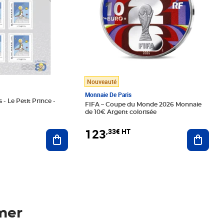
Nouveauté
Monnaie De Paris
 - Le Petit Prince -
FIFA – Coupe du Monde 2026 Monnaie
de 10€ Argent colorisée
123
,33€ HT
Ajoute
Ajouter au panier
mer