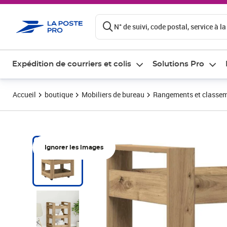
ontenu de la page
N° de suivi, code postal, service à la
Expédition de courriers et colis
Solutions Pro
Accueil
boutique
Mobiliers de bureau
Rangements et classe
Ignorer les images