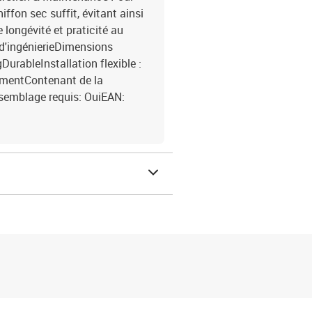
iffon sec suffit, évitant ainsi
e longévité et praticité au
 d'ingénierieDimensions
DurableInstallation flexible :
uementContenant de la
Assemblage requis: OuiEAN: