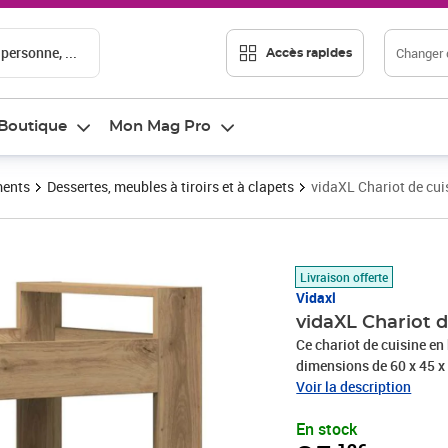
 personne, ...
Changer d
Accès rapides
Boutique
Mon Mag Pro
ments
Dessertes, meubles à tiroirs et à clapets
vidaXL Chariot de cui
Prix 35,12€
Livraison offerte
Vidaxl
vidaXL Chariot d
Ce chariot de cuisine e
dimensions de 60 x 45 x 8
efficacité tout en embel
Voir la description
le petit-déjeuner ou com
En stock
avec aisance et élégance