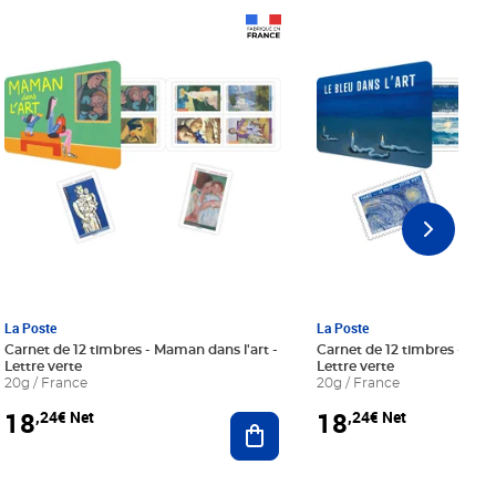
Prix 18,24€ Net
Prix 18,24€ Net
La Poste
La Poste
Carnet de 12 timbres - Maman dans l'art -
Carnet de 12 timbres - Le bl
Lettre verte
Lettre verte
20g / France
20g / France
18
18
,24€ Net
,24€ Net
r au panier
Ajouter au panier