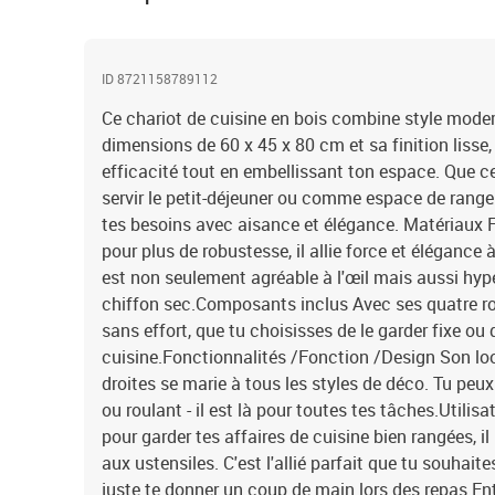
ID 8721158789112
Ce chariot de cuisine en bois combine style mode
dimensions de 60 x 45 x 80 cm et sa finition lisse,
efficacité tout en embellissant ton espace. Que ce
servir le petit-déjeuner ou comme espace de rangem
tes besoins avec aisance et élégance. Matériaux F
pour plus de robustesse, il allie force et élégance 
est non seulement agréable à l'œil mais aussi hype
chiffon sec.Composants inclus Avec ses quatre rou
sans effort, que tu choisisses de le garder fixe o
cuisine.Fonctionnalités /Fonction /Design Son lo
droites se marie à tous les styles de déco. Tu peux
ou roulant - il est là pour toutes tes tâches.Util
pour garder tes affaires de cuisine bien rangées, il 
aux ustensiles. C'est l'allié parfait que tu souhaite
juste te donner un coup de main lors des repas.E