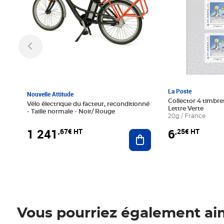
La Poste
Nouvelle Attitude
Collector 4 timbres
Vélo électrique du facteur, reconditionné
Lettre Verte
- Taille normale - Noir/ Rouge
20g / France
1 241
6
,67€ HT
,25€ HT
Ajouter au panier
Vous pourriez également ai