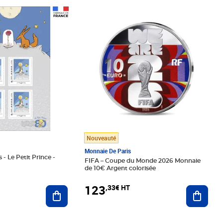
Prix 123,33€ HT
Nouveauté
Monnaie De Paris
 - Le Petit Prince -
FIFA – Coupe du Monde 2026 Monnaie
de 10€ Argent colorisée
123
,33€ HT
Ajoute
Ajouter au panier