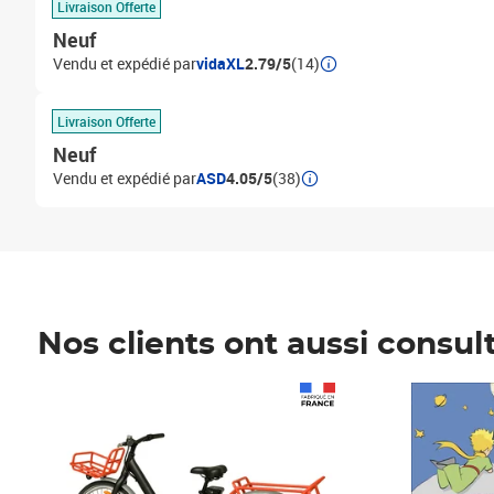
Livraison Offerte
Neuf
Vendu et expédié par
vidaXL
2.79/5
(14)
Livraison Offerte
Neuf
Vendu et expédié par
ASD
4.05/5
(38)
Nos clients ont aussi consul
Prix 1 241,67€ HT
Prix 6,25€ HT