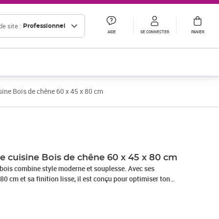
e site :
Professionnel
AIDE
SE CONNECTER
PANIER
sine Bois de chêne 60 x 45 x 80 cm
Prix 40,83€ HT
Prix 55,61€ HT
e cuisine Bois de chêne 60 x 45 x 80 cm
n bois combine style moderne et souplesse. Avec ses
0 cm et sa finition lisse, il est conçu pour optimiser ton
lissant ton espace. Que ce soit pour préparer des repas, servir
me espace de rangement, il sait s'adapter à tous tes besoins
. Matériaux Fabriqué en bois d'ingénierie pour plus de