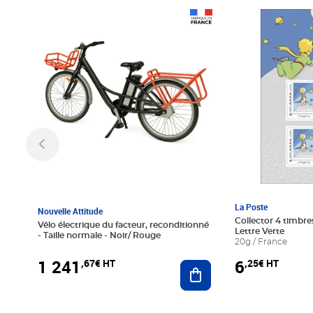
Prix 1 241,67€ HT
Prix 6,25€ HT
La Poste
Nouvelle Attitude
Collector 4 timbres
Vélo électrique du facteur, reconditionné
Lettre Verte
- Taille normale - Noir/ Rouge
20g / France
1 241
6
,67€ HT
,25€ HT
Ajouter au panier