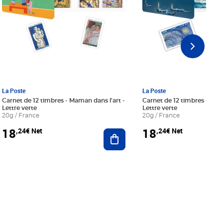
La Poste
La Poste
Carnet de 12 timbres - Maman dans l'art -
Carnet de 12 timbres - Le bl
Lettre verte
Lettre verte
20g / France
20g / France
18
18
,24€ Net
,24€ Net
r au panier
Ajouter au panier