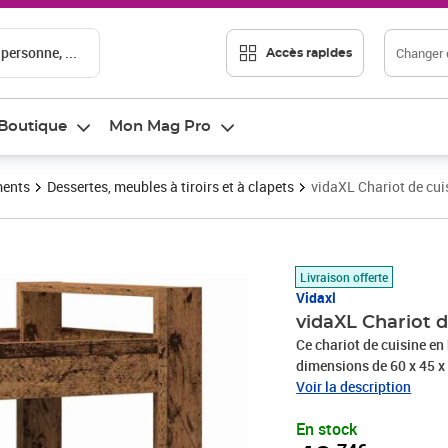
 personne, ...
Changer d
Accès rapides
Boutique
Mon Mag Pro
ments
Dessertes, meubles à tiroirs et à clapets
vidaXL Chariot de cui
Prix 40,74€
Livraison offerte
Vidaxl
vidaXL Chariot d
Ce chariot de cuisine e
dimensions de 60 x 45 x 8
efficacité tout en embel
Voir la description
le petit-déjeuner ou com
En stock
avec aisance et élégance