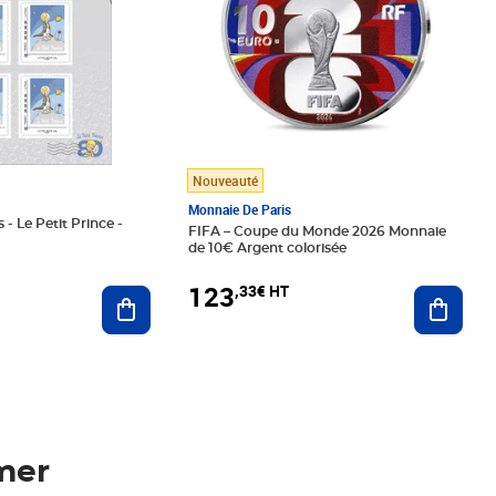
Nouveauté
Monnaie De Paris
 - Le Petit Prince -
FIFA – Coupe du Monde 2026 Monnaie
de 10€ Argent colorisée
123
,33€ HT
Ajoute
Ajouter au panier
mer