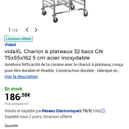
1
/10
Livraison offerte
Vidaxl
vidaXL Chariot à plateaux 32 bacs GN
75x55x162 5 cm acier inoxydable
Améliore l'efficacité de ta cuisine avec le chariot à plateaux, conçu
pour être durable et flexible. Construction durable : fabriqué en
acier inoxydable, le chariot à plateaux garantit des performances
Voir la description
durables et une résistance à la corrosion, ce qui le rend facile à
En stock
nettoyer et idéal pour de nombreuses occasions.Capacité
186
,58€
généreuse des plateaux : doté de plusieurs emplacements pour
plateaux, le chariot offre des solutions de stockage et de transport
Prix unitaire HT
efficaces. Il peut accueillir jusqu'à 32 récipients GN 1/1 d'une
Vendu et expédié par
Réseau Electronique
3.75/5
(106)
profondeur maximale de 65 mm et est suffisamment polyvalent
Expédié sous 2 jours
livraison offerte
pour contenir les tailles GN 1/2, 1/3, 2/3 et 2/8. Veuillez noter que
si des récipients plus profonds sont utilisés, moins de récipients
Quantité : 1
Quantité