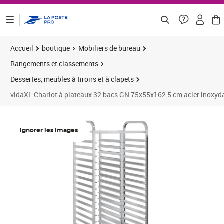
ontenu de la page
Accueil
boutique
Mobiliers de bureau
Rangements et classements
Dessertes, meubles à tiroirs et à clapets
vidaXL Chariot à plateaux 32 bacs GN 75x55x162 5 cm acier inoxyd
Prix 186,58€
Ignorer les images