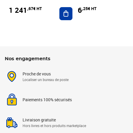
1 241
6
,67€ HT
,25€ HT
Ajouter au panier
Nos engagements
Proche de vous
Localiser un bureau de poste
Paiements 100% sécurisés
Livraison gratuite
Hors livres et hors produits marketplace