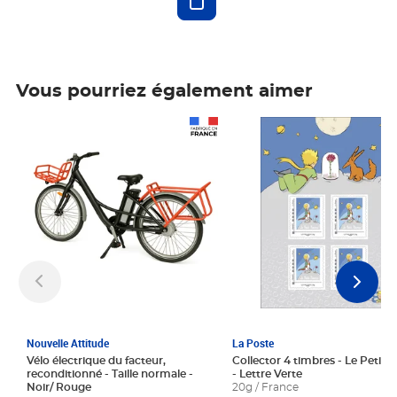
Vous pourriez également aimer
Prix 1 241,67€ HT
Prix 6,25€ HT
Nouvelle Attitude
La Poste
Vélo électrique du facteur,
Collector 4 timbres - Le Petit P
reconditionné - Taille normale -
- Lettre Verte
Noir/ Rouge
20g / France