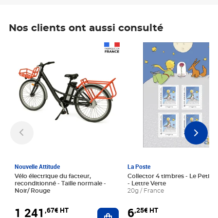
Nos clients ont aussi consulté
Prix 1 241,67€ HT
Prix 6,25€ HT
Nouvelle Attitude
La Poste
Vélo électrique du facteur,
Collector 4 timbres - Le Petit P
reconditionné - Taille normale -
- Lettre Verte
Noir/ Rouge
20g / France
1 241
6
,67€ HT
,25€ HT
Ajouter au panier