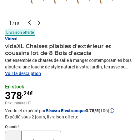
1
/10
Livraison offerte
Vidaxl
vidaXL Chaises pliables d'extérieur et
coussins lot de 8 Bois d'acacia
Cet ensemble de chaises de salle à manger contemporain en bois
ajoutera une touche de style naturel à votre jardin, terrasse ou
patio. Cet ensemble de chaises pliables sera un excellent choix
Voir la description
pour les repas. Ces chaises de salle à manger sont construites en
En stock
bois d'acacia de qualité supérieure, un bois tropical, qui est
378
,24€
résistant aux intempéries et durable pour des années d'utilisation.
La surface à finition à l'huile est également facile à nettoyer avec
Prix unitaire HT
un chiffon humide. Les chaises peuvent être pliées pour
Vendu et expédié par
Réseau Electronique
3.75/5
(106)
économiser de l'espace lorsqu'elles ne sont pas utilisées. De plus,
Expédié sous 2 jours
livraison offerte
les coussins fournis offrent un confort supplémentaire. Chaque
coussin dispose de 2 ensembles de cordes pour le fixer fermement
Quantité : 1
Quantité
sur la chaise. Remarque : afin de prolonger la durée de vie de vos
meubles d'extérieur, nous vous recommandons de les nettoyer