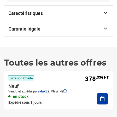
Caractéristiques
Garantie légale
Toutes les autres offres
378
,33€ HT
Livraison Offerte
Neuf
Vendu et expédié par
vidaXL
2.79/5
(14)
Ajouter
En stock
Expédié sous 3 jours