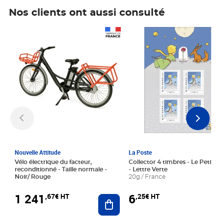
Nos clients ont aussi consulté
Prix 1 241,67€ HT
Prix 6,25€ HT
Nouvelle Attitude
La Poste
Vélo électrique du facteur,
Collector 4 timbres - Le Petit P
reconditionné - Taille normale -
- Lettre Verte
Noir/ Rouge
20g / France
1 241
6
,67€ HT
,25€ HT
Ajouter au panier