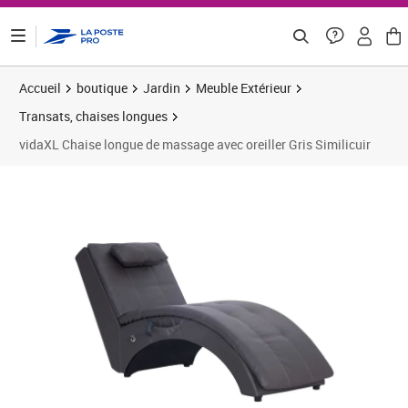
ontenu de la page
Accueil
boutique
Jardin
Meuble Extérieur
Transats, chaises longues
vidaXL Chaise longue de massage avec oreiller Gris Similicuir
Prix 194,91€
Prix 