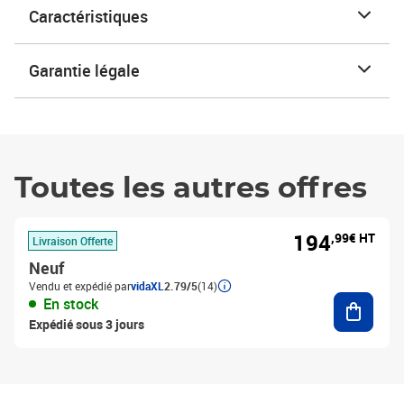
Caractéristiques
Garantie légale
Toutes les autres offres
194
,99€ HT
Livraison Offerte
Neuf
Vendu et expédié par
vidaXL
2.79/5
(14)
Ajouter
En stock
Expédié sous 3 jours