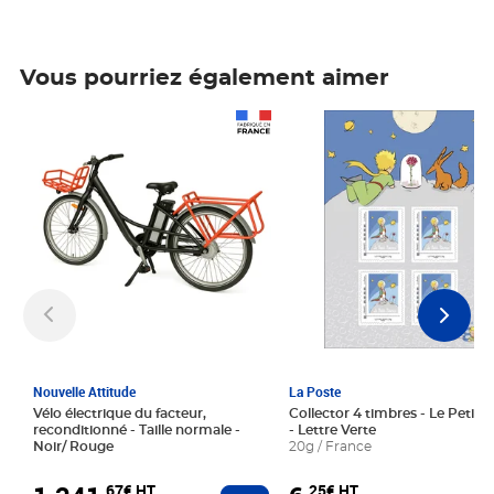
Vous pourriez également aimer
Prix 1 241,67€ HT
Prix 6,25€ HT
Nouvelle Attitude
La Poste
Vélo électrique du facteur,
Collector 4 timbres - Le Petit P
reconditionné - Taille normale -
- Lettre Verte
Noir/ Rouge
20g / France
,67€ HT
,25€ HT
Ajouter au panier