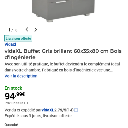
1
/10
Livraison offerte
Vidaxl
vidaXL Buffet Gris brillant 60x35x80 cm Bois
d'ingénierie
Avec son utilité pratique, le buffet deviendra le complément idéal
dans votre chambre. Fabriqué en bois d’ingénierie avec une
finition haute brillance, donnant à la commode un look raffiné et
Voir la description
la rendant extrêmement stable et durable. De plus, équipé de 8
En stock
tiroirs, le buffet offre un grand espace de rangement pour vos
94
,99€
divers objets, rendant votre pièce propre et bien rangée. Ce meuble
de rangement haute brillance est facile à nettoyer.Couleur :
Prix unitaire HT
grisMatériau : bois d'ingénierie avec une finition
Vendu et expédié par
vidaXL
2.79/5
(14)
brillanteDimensions : 60 x 35 x 80 cm (l x P x H)Dimensions du
Expédié sous 3 jours
livraison offerte
tiroir : 22 x 28,5 x 8,5 cm (l x P x H)Avec 8 tiroirsATTENTION : afin
d'éviter qu'il ne bascule, ce produit doit être utilisé avec le
Quantité : 1
Quantité