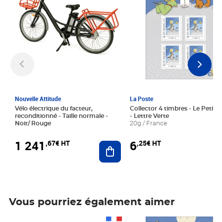
Nouvelle Attitude
La Poste
Vélo électrique du facteur,
Collector 4 timbres - Le Petit P
reconditionné - Taille normale -
- Lettre Verte
Noir/ Rouge
20g / France
1 241
6
,67€ HT
,25€ HT
Ajouter au panier
Vous pourriez également aimer
Prix 1 241,67€ HT
Prix 6,25€ HT