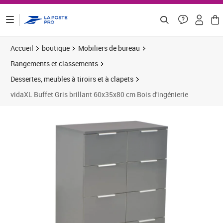
ontenu de la page
Accueil
boutique
Mobiliers de bureau
Rangements et classements
Dessertes, meubles à tiroirs et à clapets
vidaXL Buffet Gris brillant 60x35x80 cm Bois d'ingénierie
Prix 94,99€
Prix b
Prix 9