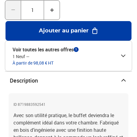
dispositif de fixation murale fourniLegal Documents:Vous
trouverez ici plus de détails sur la façon d'empêcher vos meubles
de basculer
Ajouter au panier
Voir toutes les autres offres
1
1 Neuf
—
À partir de 98,08 € HT
Description
ID 8719883592541
Avec son utilité pratique, le buffet deviendra le
complément idéal dans votre chambre. Fabriqué
en bois d’ingénierie avec une finition haute