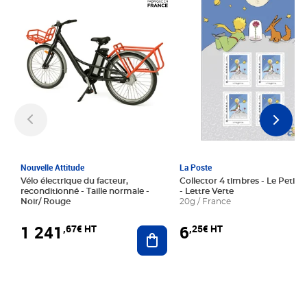
Nouvelle Attitude
La Poste
Vélo électrique du facteur,
Collector 4 timbres - Le Petit P
reconditionné - Taille normale -
- Lettre Verte
Noir/ Rouge
20g / France
1 241
6
,67€ HT
,25€ HT
Ajouter au panier