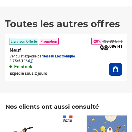
Toutes les autres offres
139,99 € HT
Livraison Offerte
Promotion
-29%
98
,08€ HT
Neuf
Vendu et expédié par
Réseau Electronique
3.75/5
(106)
Ajouter
En stock
Expédié sous 2 jours
Nos clients ont aussi consulté
Prix 1 241,67€ HT
Prix 6,25€ HT