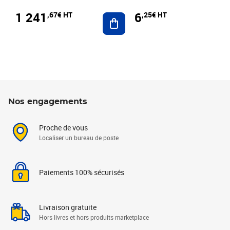
1 241
6
,67€ HT
,25€ HT
Ajouter au panier
Nos engagements
Proche de vous
Localiser un bureau de poste
Paiements 100% sécurisés
Livraison gratuite
Hors livres et hors produits marketplace