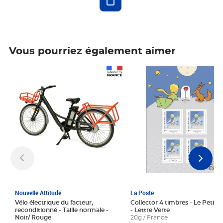
Vous pourriez également aimer
Prix 1 241,67€ HT
Prix 6,25€ HT
Nouvelle Attitude
La Poste
Vélo électrique du facteur,
Collector 4 timbres - Le Petit P
reconditionné - Taille normale -
- Lettre Verte
Noir/ Rouge
20g / France