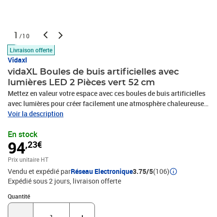
1
/10
Livraison offerte
Vidaxl
vidaXL Boules de buis artificielles avec
lumières LED 2 Pièces vert 52 cm
Mettez en valeur votre espace avec ces boules de buis artificielles
avec lumières pour créer facilement une atmosphère chaleureuse !
Durable et réaliste : fabriqué en polyéthylène avec des couleurs
Voir la description
vertes mixtes luxuriantes et des textures naturelles, le topiaire
En stock
artificiel en forme de boule résistant aux intempéries offre une
94
,23€
apparence réaliste et une durabilité à long terme pour une
utilisation en extérieur.Lumière LED à énergie solaire : chaque
Prix unitaire HT
topiaire artificielle en buis est équipée de lampes LED solaires
Vendu et expédié par
Réseau Electronique
3.75/5
(106)
blanc chaud qui se rechargent pendant la journée et s'allument
Expédié sous 2 jours
livraison offerte
automatiquement la nuit pour fournir un éclairage économe en
énergie, créant une atmosphère chaleureuse et romantique dans
Quantité : 1
Quantité
votre maison.Utilisation à l'intérieur et à l'extérieur : parfaites pour
embellir n'importe quel espace, ces boules de buxus artificielles