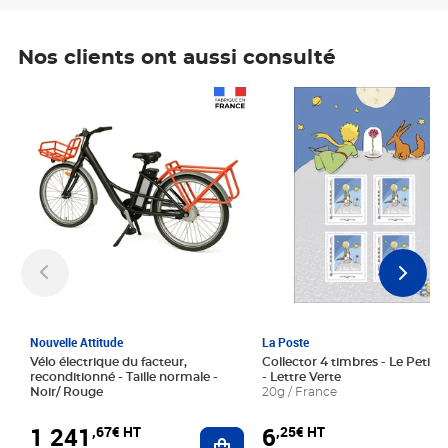
Nos clients ont aussi consulté
Prix 1 241,67€ HT
Prix 6,25€ HT
Nouvelle Attitude
La Poste
Vélo électrique du facteur,
Collector 4 timbres - Le Petit P
reconditionné - Taille normale -
- Lettre Verte
Noir/ Rouge
20g / France
1 241
6
,67€ HT
,25€ HT
Ajouter au panier