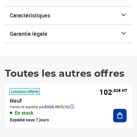
Caractéristiques
Garantie légale
Toutes les autres offres
102
,92€ HT
Livraison Offerte
Neuf
Vendu et expédié par
ASD
4.05/5
(38)
Ajouter
En stock
Expédié sous 7 jours