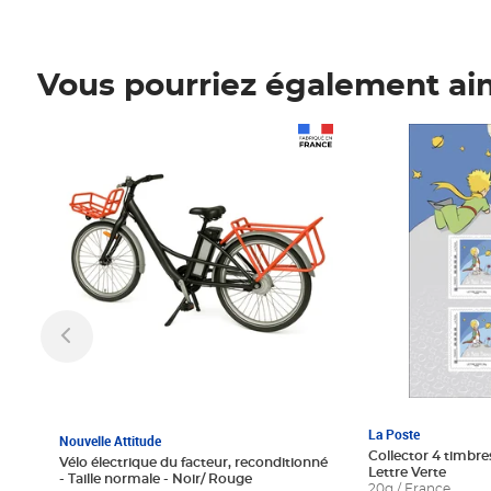
Vous pourriez également ai
Prix 1 241,67€ HT
Prix 6,25€ HT
La Poste
Nouvelle Attitude
Collector 4 timbres
Vélo électrique du facteur, reconditionné
Lettre Verte
- Taille normale - Noir/ Rouge
20g / France