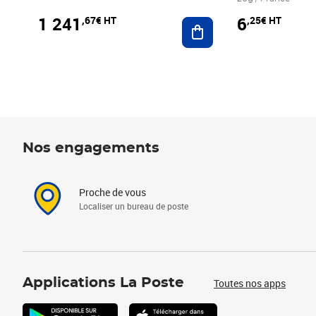
1 241
6
,67€ HT
,25€ HT
Ajouter au panier
Nos engagements
Proche de vous
Localiser un bureau de poste
Applications La Poste
Toutes nos apps