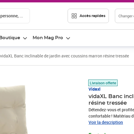
 personne, ...
Changer d
Accès rapides
Boutique
Mon Mag Pro
vidaXL Banc inclinable de jardin avec coussins marron résine tressée
Prix barré 154,99 €
Prix 88,57€
Livraison offerte
Vidaxl
vidaXL Banc incl
résine tressée
Détendez-vous et profitez
confortable ! Matériau durable : la résine tressée, également connue sous le nom de
poly rotin, est un matéri
Voir la description
ressemble au rotin nature