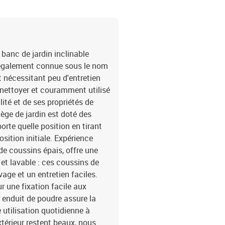
 banc de jardin inclinable
e, également connue sous le nom
t nécessitant peu d'entretien
 à nettoyer et couramment utilisé
lité et de ses propriétés de
iège de jardin est doté des
orte quelle position en tirant
sition initiale. Expérience
 de coussins épais, offre une
et lavable : ces coussins de
age et un entretien faciles.
ur une fixation facile aux
r enduit de poudre assure la
e utilisation quotidienne à
xtérieur restent beaux, nous