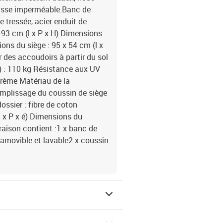
usse imperméable.Banc de
ne tressée, acier enduit de
 93 cm (l x P x H) Dimensions
ons du siège : 95 x 54 cm (l x
r des accoudoirs à partir du sol
) : 110 kg Résistance aux UV
crème Matériau de la
remplissage du coussin de siège
ssier : fibre de coton
l x P x é) Dimensions du
vraison contient :1 x banc de
 amovible et lavable2 x coussin