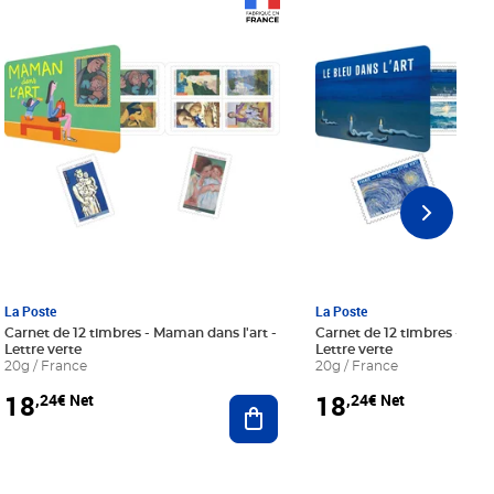
Prix 18,24€ Net
Prix 18,24€ Net
La Poste
La Poste
Carnet de 12 timbres - Maman dans l'art -
Carnet de 12 timbres - Le bl
Lettre verte
Lettre verte
20g / France
20g / France
18
18
,24€ Net
,24€ Net
r au panier
Ajouter au panier