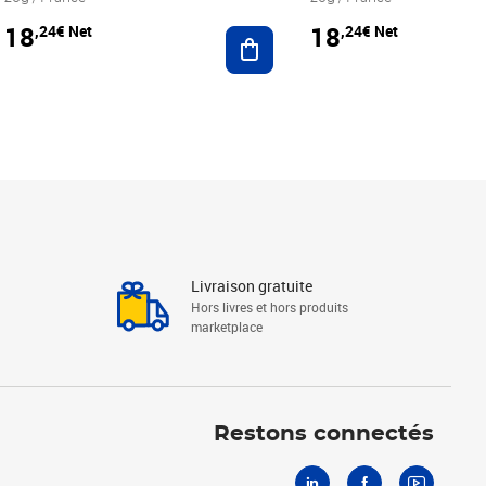
18
18
,24€ Net
,24€ Net
r au panier
Ajouter au panier
Livraison gratuite
Hors livres et hors produits
marketplace
Linkedin
Facebook
Youtube
Restons connectés