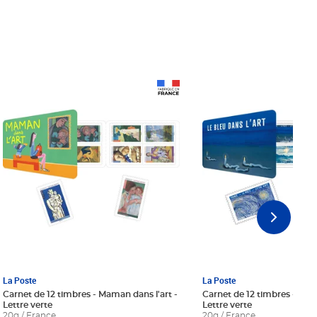
Prix 18,24€ Net
Prix 18,24€ Net
La Poste
La Poste
Carnet de 12 timbres - Maman dans l'art -
Carnet de 12 timbres - Le bl
Lettre verte
Lettre verte
20g / France
20g / France