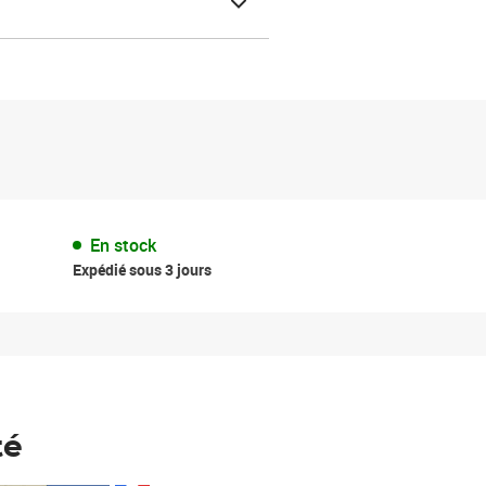
En stock
Expédié sous 3 jours
té