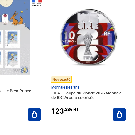
Prix 123,33€ HT
Nouveauté
Monnaie De Paris
 - Le Petit Prince -
FIFA – Coupe du Monde 2026 Monnaie
de 10€ Argent colorisée
123
,33€ HT
Ajoute
Ajouter au panier