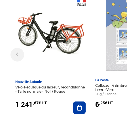
Prix 1 241,67€ HT
Prix 6,25€ HT
La Poste
Nouvelle Attitude
Collector 4 timbres
Vélo électrique du facteur, reconditionné
Lettre Verte
- Taille normale - Noir/ Rouge
20g / France
1 241
6
,67€ HT
,25€ HT
Ajouter au panier