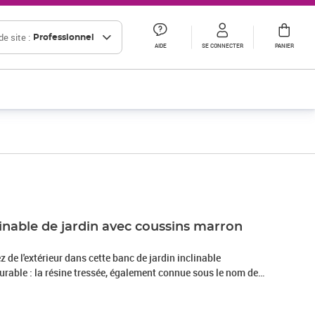
e site :
Professionnel
AIDE
SE CONNECTER
PANIER
Prix 89,16€ HT
inable de jardin avec coussins marron
 de l'extérieur dans cette banc de jardin inclinable
au synthétique solide et nécessitant peu d'entretien qui
l. Il est léger, facile à nettoyer et couramment utilisé pour les