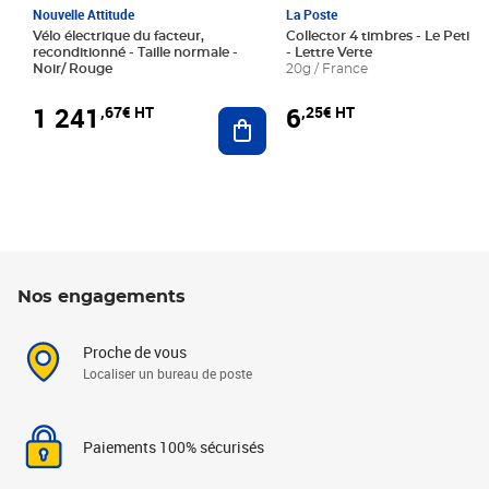
Nouvelle Attitude
La Poste
Vélo électrique du facteur,
Collector 4 timbres - Le Petit P
reconditionné - Taille normale -
- Lettre Verte
Noir/ Rouge
20g / France
1 241
6
,67€ HT
,25€ HT
Ajouter au panier
Nos engagements
Proche de vous
Localiser un bureau de poste
Paiements 100% sécurisés