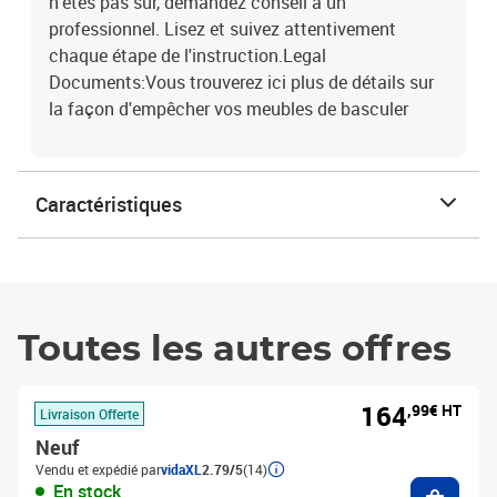
n'êtes pas sûr, demandez conseil à un
professionnel. Lisez et suivez attentivement
chaque étape de l'instruction.Legal
Documents:Vous trouverez ici plus de détails sur
la façon d'empêcher vos meubles de basculer
Caractéristiques
Toutes les autres offres
164
,99€ HT
Livraison Offerte
Neuf
Vendu et expédié par
vidaXL
2.79/5
(14)
Ajouter
En stock