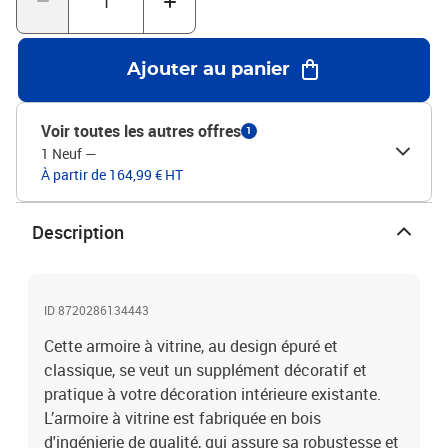
bascule, ce produit doit être utilisé avec le dispositif de fixation
murale fourniVeuillez noter : Les vis et les chevilles pour l'intérieur
du mur ne sont pas incluses. Recherchez et utilisez des vis et des
Ajouter au panier
chevilles adaptées à vos murs. Si vous n'êtes pas sûr, demandez
conseil à un professionnel. Lisez et suivez attentivement chaque
étape de l'instruction.Legal Documents:Vous trouverez ici plus de
Voir toutes les autres offres
1
détails sur la façon d'empêcher vos meubles de basculer
1 Neuf
—
À partir de 164,99 € HT
Description
ID 8720286134443
Cette armoire à vitrine, au design épuré et
classique, se veut un supplément décoratif et
pratique à votre décoration intérieure existante.
L’armoire à vitrine est fabriquée en bois
d'ingénierie de qualité, qui assure sa robustesse et