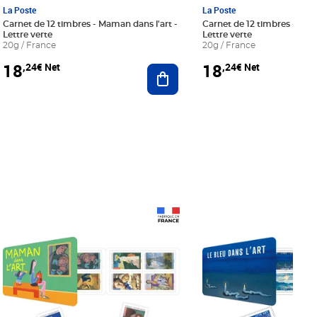
La Poste
La Poste
Carnet de 12 timbres - Maman dans l'art -
Carnet de 12 timbres - Le bl
Lettre verte
Lettre verte
20g / France
20g / France
18
18
,24€ Net
,24€ Net
r au panier
Ajouter au panier
Prix 18,24€ Net
Prix 18,24€ Net