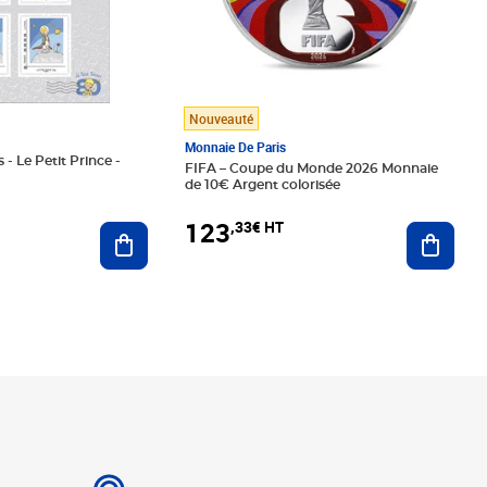
Nouveauté
Monnaie De Paris
 - Le Petit Prince -
FIFA – Coupe du Monde 2026 Monnaie
de 10€ Argent colorisée
123
,33€ HT
Ajoute
Ajouter au panier