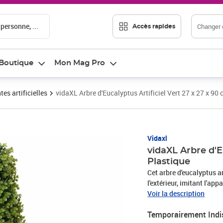
 personne, ...
Changer d
Accès rapides
Boutique
Mon Mag Pro
tes artificielles
vidaXL Arbre d'Eucalyptus Artificiel Vert 27 x 27 x 90
Vidaxl
vidaXL Arbre d'E
Plastique
Cet arbre d'eucalyptus ar
l'extérieur, imitant l'ap
feuilles vertes et sa for
Voir la description
ferme, rendant des espa
Temporairement Indi
chaleureux et accueillant