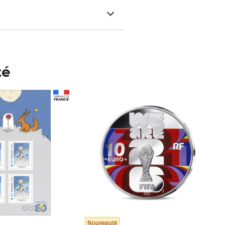
té
Prix 123,33€ HT
Nouveauté