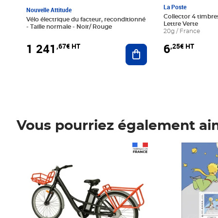
La Poste
Nouvelle Attitude
Collector 4 timbres
Vélo électrique du facteur, reconditionné
Lettre Verte
- Taille normale - Noir/ Rouge
20g / France
1 241
6
,67€ HT
,25€ HT
Ajouter au panier
Vous pourriez également ai
Prix 1 241,67€ HT
Prix 6,25€ HT