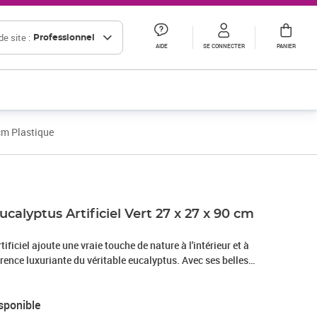
e site :
Professionnel
AIDE
SE CONNECTER
PANIER
 cm Plastique
ucalyptus Artificiel Vert 27 x 27 x 90 cm
tificiel ajoute une vraie touche de nature à l'intérieur et à
parence luxuriante du véritable eucalyptus. Avec ses belles
me réaliste, il s'adapte à un tas de styles, comme la déco de
ces comme des jardins, des terrasses ou des salons super
sponible
s. Son look réaliste fait de lui un ajout flexible pour