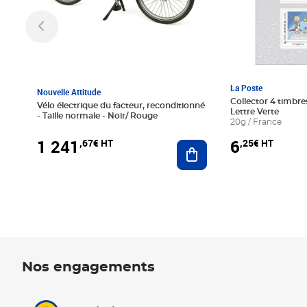
La Poste
Nouvelle Attitude
Collector 4 timbres
Vélo électrique du facteur, reconditionné
Lettre Verte
- Taille normale - Noir/ Rouge
20g / France
1 241
6
,67€ HT
,25€ HT
Ajouter au panier
Nos engagements