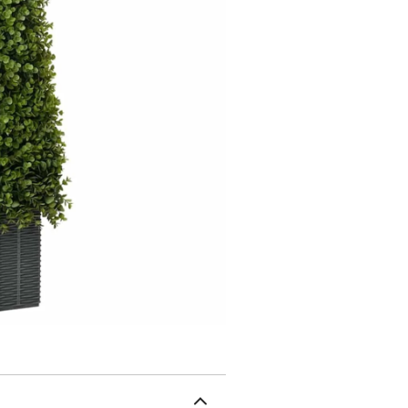
n'importe quelle maison
d'entretien. Matériau Pla
durable avec des feuilles
synthétique demande peu 
Résistant à la décolorat
Artificiel : Prêt à l'empl
naturel sans le tracas de
compromis. Une belle tro
maison.Style Ferme : Idé
rustiques, que ce soit d
lignes classiques de cet
s'harmonisant bien avec
Extérieure : Bien qu'il s
robuste signifie que tu p
différents espaces. Cette
décorative durable.Aucun
compliqué ! Cet arbre art
aux vraies plantes. Pas de
le mettre à ton endroit p
Couleur: VertMatériau: P
H)Poids: 1.35 kgIndoor /
Arbre d'Eucalyptus Art