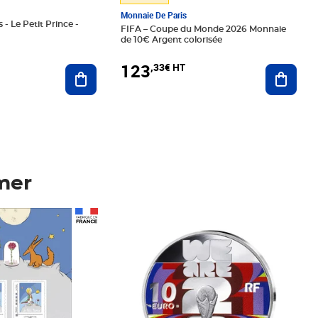
Monnaie De Paris
 - Le Petit Prince -
FIFA – Coupe du Monde 2026 Monnaie
de 10€ Argent colorisée
123
,33€ HT
Ajoute
Ajouter au panier
mer
Prix 123,33€ HT