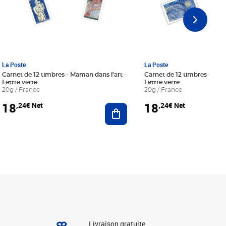
La Poste
La Poste
Carnet de 12 timbres - Maman dans l'art -
Carnet de 12 timbres - Le bl
Lettre verte
Lettre verte
20g / France
20g / France
18
18
,24€ Net
,24€ Net
r au panier
Ajouter au panier
Livraison gratuite