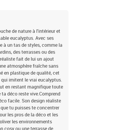
42008330Brand: vidaX
uche de nature à l'intérieur et
ritable eucalyptus. Avec ses
apte à un tas de styles, comme la
dins, des terrasses ou des
éaliste fait de lui un ajout
 une atmosphère fraîche sans
é en plastique de qualité, cet
 qui imitent le vrai eucalyptus.
ut en restant magnifique toute
ue ta déco reste vive.Comprend
déco facile. Son design réaliste
n que tu puisses te concentrer
our les pros de la déco et les
oliver les environnements
lon cosy ou une terrasse de