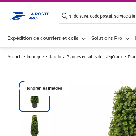
ontenu de la page
N° de suivi, code postal, service à la
Expédition de courriers et colis
Solutions Pro
Accueil
boutique
Jardin
Plantes et soins des végétaux
Plan
Ignorer les images