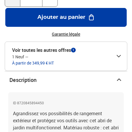
ventilation pour réduire l'accumulation d'humidité et d'odeurs dans
la maison.Conception en pente : le toit en pente assure un
drainage sans entrave de l'eau.Bon à savoir :Pour éviter les
Ajouter au panier
dommages causés par une forte accumulation de neige, nous vous
recommandons de dégager le toit régulièrement pendant
l'hiver.Couleur : Gris clairMatériau : Acier galvaniséDimensions
Garantie légale
hors tout : 191 x 300 x 198 cm (l x P x H)Dimensions du portail : 80
x 170 cm (l x H)Équipé d'une protection d'angleAssemblage
Voir toutes les autres offres
1
requis : Oui
1 Neuf
—
À partir de 349,99 € HT
Description
ID 8720845894450
Agrandissez vos possibilités de rangement
extérieur et protégez vos outils avec cet abri de
jardin multifonctionnel. Matériau robuste : cet abri