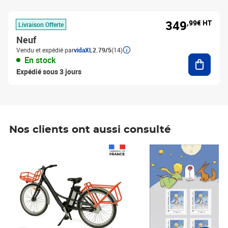
349
,99€ HT
Livraison Offerte
Neuf
Vendu et expédié par
vidaXL
2.79/5
(14)
Ajouter
En stock
Expédié sous 3 jours
Nos clients ont aussi consulté
Prix 1 241,67€ HT
Prix 6,25€ HT