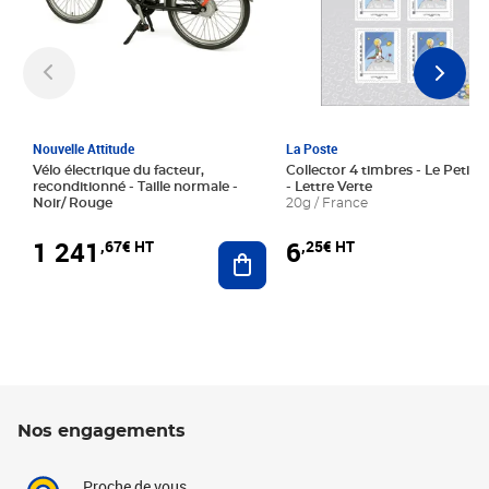
Nouvelle Attitude
La Poste
Vélo électrique du facteur,
Collector 4 timbres - Le Petit P
reconditionné - Taille normale -
- Lettre Verte
Noir/ Rouge
20g / France
1 241
6
,67€ HT
,25€ HT
Ajouter au panier
Nos engagements
Proche de vous