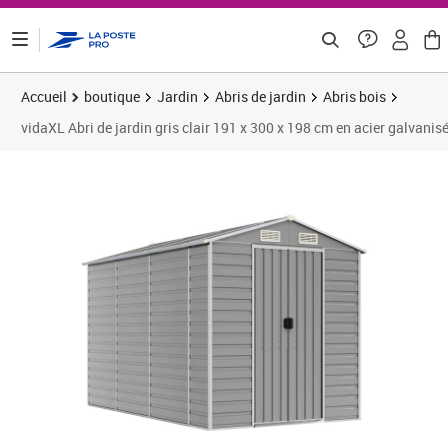
ontenu de la page
Accueil
boutique
Jardin
Abris de jardin
Abris bois
vidaXL Abri de jardin gris clair 191 x 300 x 198 cm en acier galvanis
Prix barré 446,66 €
Prix 347,46€
Prix 