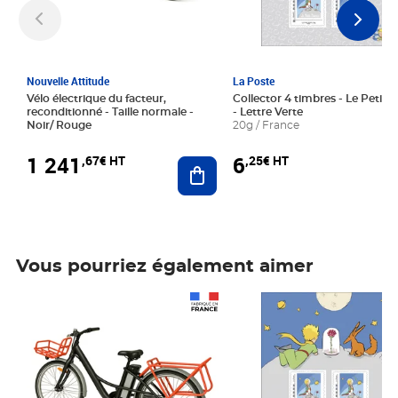
Nouvelle Attitude
La Poste
Vélo électrique du facteur,
Collector 4 timbres - Le Petit P
reconditionné - Taille normale -
- Lettre Verte
Noir/ Rouge
20g / France
1 241
6
,67€ HT
,25€ HT
Ajouter au panier
Vous pourriez également aimer
Prix 1 241,67€ HT
Prix 6,25€ HT