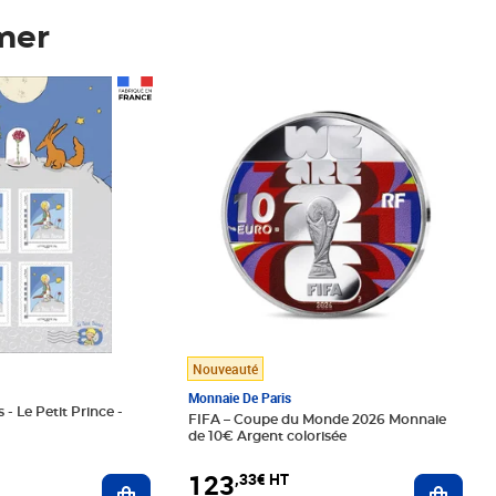
mer
Prix 123,33€ HT
Nouveauté
Monnaie De Paris
 - Le Petit Prince -
FIFA – Coupe du Monde 2026 Monnaie
de 10€ Argent colorisée
123
,33€ HT
Ajoute
Ajouter au panier