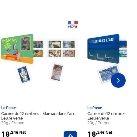
Prix 18,24€ Net
Prix 18,24€ Net
La Poste
La Poste
Carnet de 12 timbres - Maman dans l'art -
Carnet de 12 timbres - Le bl
Lettre verte
Lettre verte
20g / France
20g / France
18
18
,24€ Net
,24€ Net
r au panier
Ajouter au panier