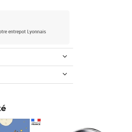
otre entrepot Lyonnais
té
Prix 123,33€ HT