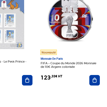
Nouveauté
Monnaie De Paris
 - Le Petit Prince -
FIFA – Coupe du Monde 2026 Monnaie
de 10€ Argent colorisée
123
,33€ HT
Ajoute
Ajouter au panier