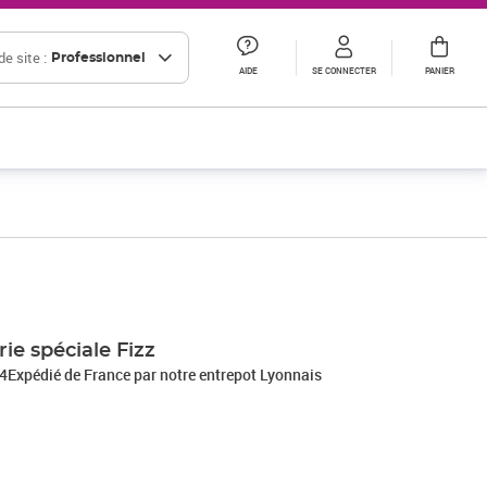
e site :
Professionnel
AIDE
SE CONNECTER
PANIER
rie spéciale Fizz
74Expédié de France par notre entrepot Lyonnais