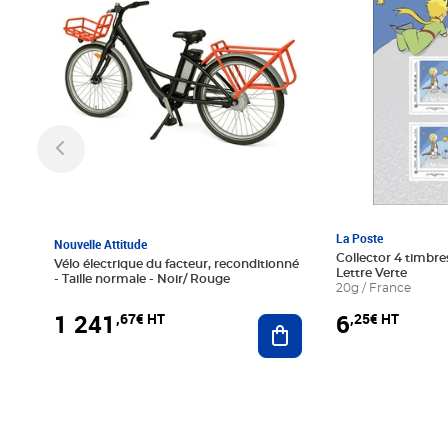
La Poste
Nouvelle Attitude
Collector 4 timbres
Vélo électrique du facteur, reconditionné
Lettre Verte
- Taille normale - Noir/ Rouge
20g / France
1 241
6
,67€ HT
,25€ HT
Ajouter au panier