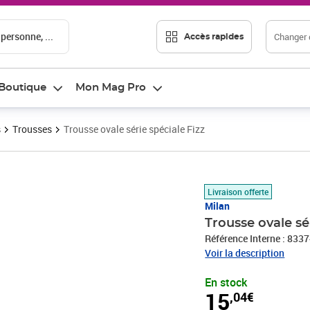
 personne, ...
Changer d
Accès rapides
Boutique
Mon Mag Pro
s
Trousses
Trousse ovale série spéciale Fizz
Prix 15,04€
Livraison offerte
Milan
Trousse ovale sé
Référence Interne : 833
Voir la description
En stock
15
,04€