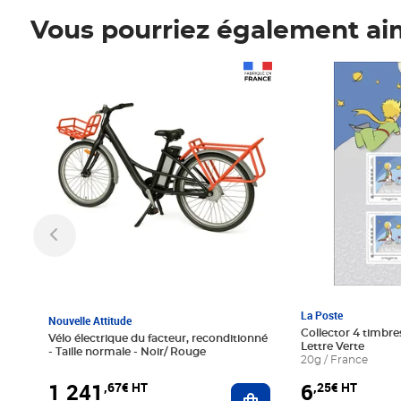
Vous pourriez également ai
Prix 1 241,67€ HT
Prix 6,25€ HT
La Poste
Nouvelle Attitude
Collector 4 timbres
Vélo électrique du facteur, reconditionné
Lettre Verte
- Taille normale - Noir/ Rouge
20g / France
1 241
6
,67€ HT
,25€ HT
Ajouter au panier