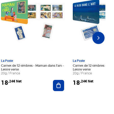
La Poste
La Poste
Carnet de 12 timbres - Maman dans l'art -
Carnet de 12 timbres - Le bl
Lettre verte
Lettre verte
20g / France
20g / France
18
18
,24€ Net
,24€ Net
r au panier
Ajouter au panier