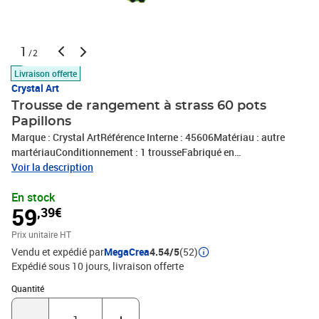
1
/2
Livraison offerte
Crystal Art
Trousse de rangement à strass 60 pots
Papillons
Marque : Crystal ArtRéférence Interne : 45606Matériau : autre
martériauConditionnement : 1 trousseFabriqué en
AngleterreExpédié de France par notre entrepot Lyonnais
Voir la description
En stock
59
,39€
Prix unitaire HT
Vendu et expédié par
MegaCrea
4.54/5
(52)
Expédié sous 10 jours
livraison offerte
Quantité : 1
Quantité