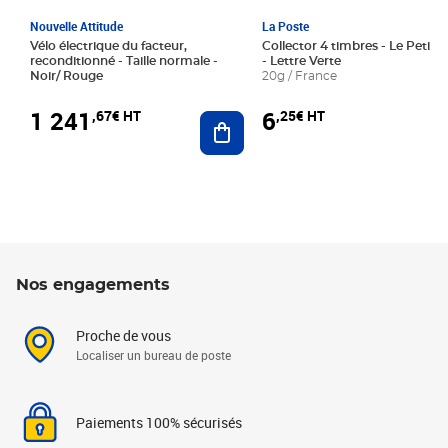
Nouvelle Attitude
La Poste
Vélo électrique du facteur,
Collector 4 timbres - Le Petit P
reconditionné - Taille normale -
- Lettre Verte
Noir/ Rouge
20g / France
1 241
6
,67€ HT
,25€ HT
Ajouter au panier
Nos engagements
Proche de vous
Localiser un bureau de poste
Paiements 100% sécurisés