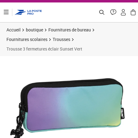
ontenu de la page
Accueil
boutique
Fournitures de bureau
Fournitures scolaires
Trousses
Trousse 3 fermetures éclair Sunset Vert
Prix 15,83€
Prix b
Prix 2