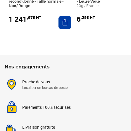
reconditionné - Taille normale -
- Lettre Verte
Noir/ Rouge
20g / France
1 241
6
,67€ HT
,25€ HT
Ajouter au panier
Nos engagements
Proche de vous
Localiser un bureau de poste
Paiements 100% sécurisés
Livraison gratuite