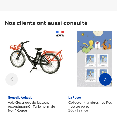
Nos clients ont aussi consulté
Prix 1 241,67€ HT
Prix 6,25€ HT
Nouvelle Attitude
La Poste
Vélo électrique du facteur,
Collector 4 timbres - Le Petit P
reconditionné - Taille normale -
- Lettre Verte
Noir/ Rouge
20g / France