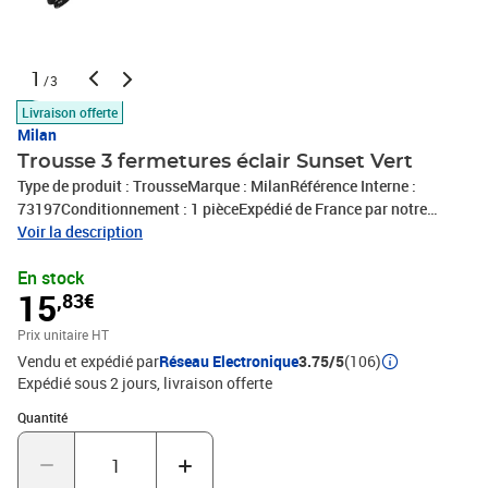
1
/3
Livraison offerte
Milan
Trousse 3 fermetures éclair Sunset Vert
Type de produit : TrousseMarque : MilanRéférence Interne :
73197Conditionnement : 1 pièceExpédié de France par notre
entrepot Lyonnais
Voir la description
En stock
15
,83€
Prix unitaire HT
Vendu et expédié par
Réseau Electronique
3.75/5
(106)
Expédié sous 2 jours
livraison offerte
Quantité : 1
Quantité