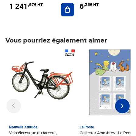
1 241
6
,67€ HT
,25€ HT
Ajouter au panier
Vous pourriez également aimer
Prix 1 241,67€ HT
Prix 6,25€ HT
Nouvelle Attitude
La Poste
Vélo électrique du facteur,
Collector 4 timbres - Le Petit P