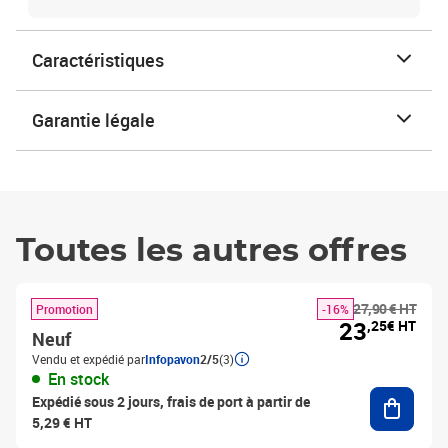
Caractéristiques
Garantie légale
Toutes les autres offres
27,90 € HT
Promotion
-16%
23
,25€ HT
Neuf
Vendu et expédié par
Infopavon
2/5
(3)
En stock
Ajouter
Expédié sous 2 jours, frais de port à partir de
5,29 € HT