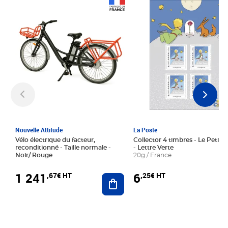
Prix 1 241,67€ HT
Prix 6,25€ HT
Nouvelle Attitude
La Poste
Vélo électrique du facteur,
Collector 4 timbres - Le Petit P
reconditionné - Taille normale -
- Lettre Verte
Noir/ Rouge
20g / France
1 241
6
,67€ HT
,25€ HT
Ajouter au panier