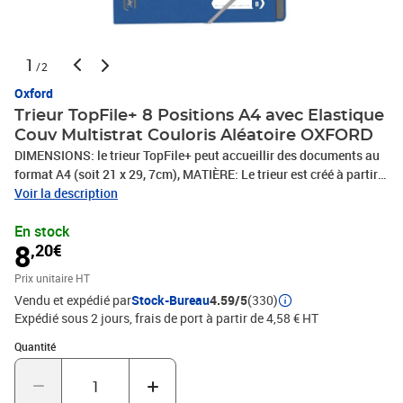
1
/2
Oxford
Trieur TopFile+ 8 Positions A4 avec Elastique
Couv Multistrat Couloris Aléatoire OXFORD
DIMENSIONS: le trieur TopFile+ peut accueillir des documents au
format A4 (soit 21 x 29, 7cm), MATIÈRE: Le trieur est créé à partir
d'une nouvelle technologie de carte multi-épaisseur (390gr/ m²)
Voir la description
qui offre une résistance unique et une meilleure regiditée,
En stock
ONGLETS & FERMETURE: le trieur dispose de 8 onglets pour
8
,20€
organiser les documents au format A4. Sécurisez vos documents
grace aux 2 élastiques de fermeture gris, DESIGN: Des motifs en
Prix unitaire HT
forme de triangle sont imprimés sur toute la couverture du trieur,
Vendu et expédié par
Stock-Bureau
4.59/5
(330)
pour lui donner un aspect unique et moderne. Fini les impressions
Expédié sous 2 jours, frais de port à partir de 4,58 € HT
avec un effet marbré, ORIGINE: Les trieurs TopFile+ sont fabriqués
en France dans les usines d'OXFORD situées dans le Calvados
Quantité : 1
Quantité