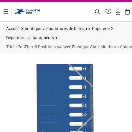
ontenu de la page
Accueil
boutique
Fournitures de bureau
Papeterie
Répertoires et parapheurs
Trieur TopFile+ 8 Positions A4 avec Elastique Couv Multistrat Coul
Prix 8,20€
Prix 1