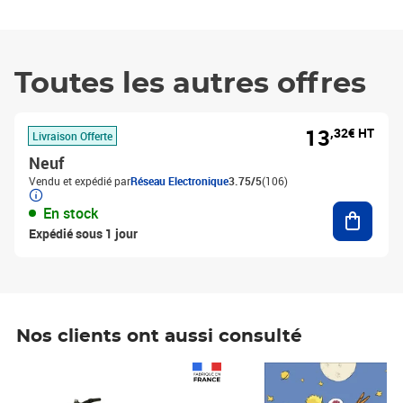
Toutes les autres offres
13
,32€ HT
Livraison Offerte
Neuf
Vendu et expédié par
Réseau Electronique
3.75/5
(106)
Ajouter
En stock
Expédié sous 1 jour
Nos clients ont aussi consulté
Prix 1 241,67€ HT
Prix 6,25€ HT