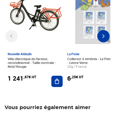
Nouvelle Attitude
La Poste
Vélo électrique du facteur,
Collector 4 timbres - Le Petit P
reconditionné - Taille normale -
- Lettre Verte
Noir/ Rouge
20g / France
1 241
6
,67€ HT
,25€ HT
Ajouter au panier
Vous pourriez également aimer