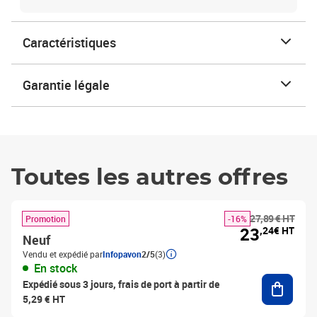
Caractéristiques
Garantie légale
Toutes les autres offres
27,89 € HT
Promotion
-16%
23
,24€ HT
Neuf
Vendu et expédié par
Infopavon
2/5
(3)
En stock
Ajouter
Expédié sous 3 jours, frais de port à partir de
5,29 € HT