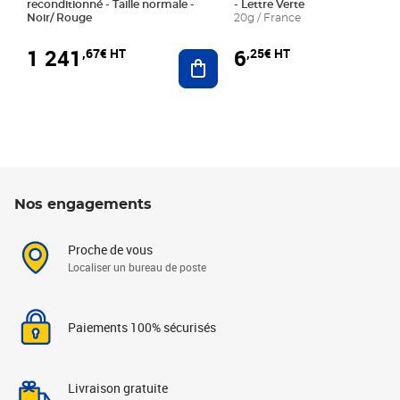
reconditionné - Taille normale -
- Lettre Verte
Noir/ Rouge
20g / France
1 241
6
,67€ HT
,25€ HT
Ajouter au panier
Nos engagements
Proche de vous
Localiser un bureau de poste
Paiements 100% sécurisés
Livraison gratuite