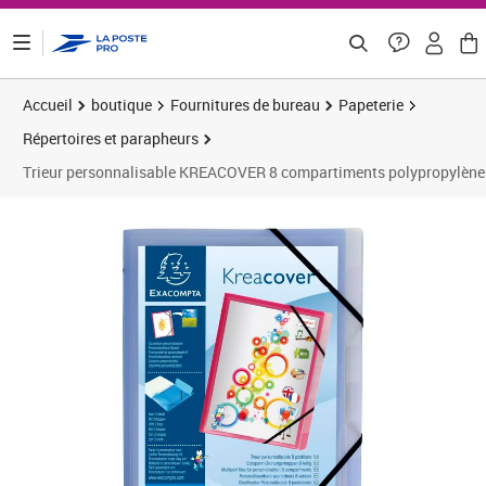
ontenu de la page
Accueil
boutique
Fournitures de bureau
Papeterie
Répertoires et parapheurs
Trieur personnalisable KREACOVER 8 compartiments polypropylène
Prix 6,99€
Prix b
Prix 2