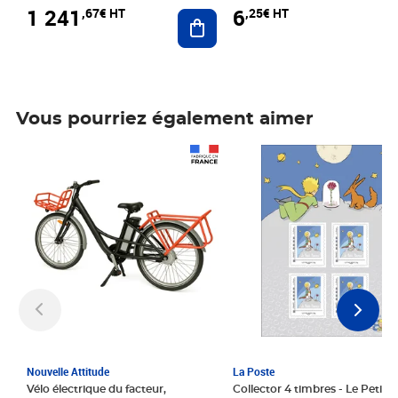
1 241
6
,67€ HT
,25€ HT
Ajouter au panier
Vous pourriez également aimer
Prix 1 241,67€ HT
Prix 6,25€ HT
Nouvelle Attitude
La Poste
Vélo électrique du facteur,
Collector 4 timbres - Le Petit P