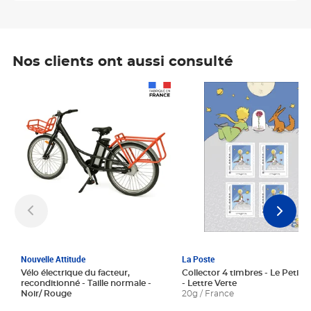
Nos clients ont aussi consulté
Prix 1 241,67€ HT
Prix 6,25€ HT
Nouvelle Attitude
La Poste
Vélo électrique du facteur,
Collector 4 timbres - Le Petit P
reconditionné - Taille normale -
- Lettre Verte
Noir/ Rouge
20g / France