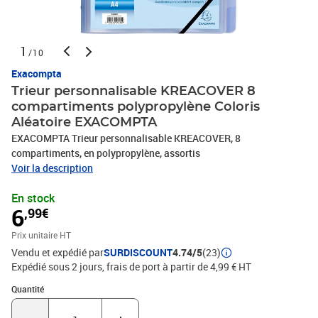
1
/10
Exacompta
Trieur personnalisable KREACOVER 8
compartiments polypropylène Coloris
Aléatoire EXACOMPTA
EXACOMPTA Trieur personnalisable KREACOVER, 8
compartiments, en polypropylène, assortis
Voir la description
En stock
6
,99€
Prix unitaire HT
Vendu et expédié par
SURDISCOUNT
4.74/5
(23)
Expédié sous 2 jours, frais de port à partir de 4,99 € HT
Quantité : 1
Quantité