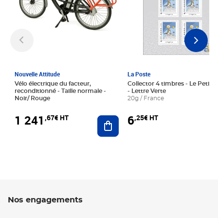
Nouvelle Attitude
La Poste
Vélo électrique du facteur,
Collector 4 timbres - Le Petit P
reconditionné - Taille normale -
- Lettre Verte
Noir/ Rouge
20g / France
1 241
6
,67€ HT
,25€ HT
Ajouter au panier
Nos engagements