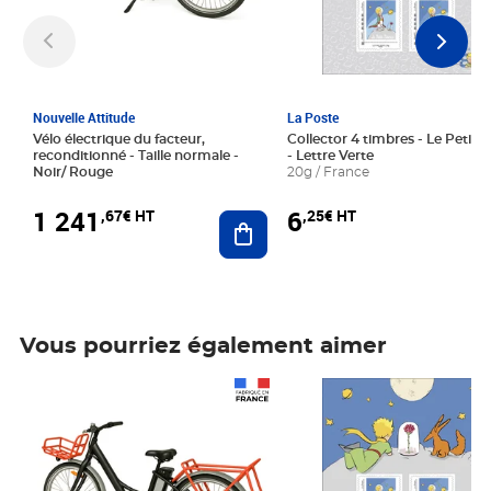
Nouvelle Attitude
La Poste
Vélo électrique du facteur,
Collector 4 timbres - Le Petit P
reconditionné - Taille normale -
- Lettre Verte
Noir/ Rouge
20g / France
1 241
6
,67€ HT
,25€ HT
Ajouter au panier
Vous pourriez également aimer
Prix 1 241,67€ HT
Prix 6,25€ HT