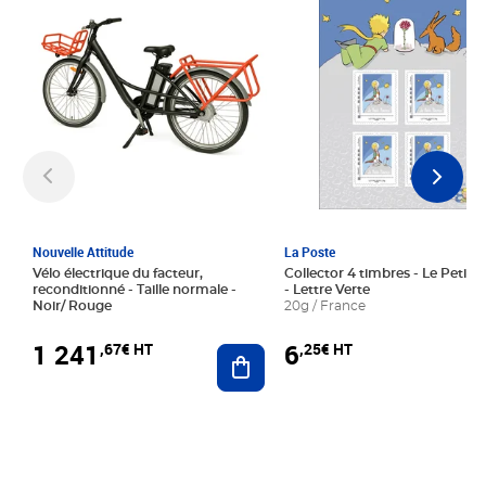
Nouvelle Attitude
La Poste
Vélo électrique du facteur,
Collector 4 timbres - Le Petit P
reconditionné - Taille normale -
- Lettre Verte
Noir/ Rouge
20g / France
1 241
6
,67€ HT
,25€ HT
Ajouter au panier