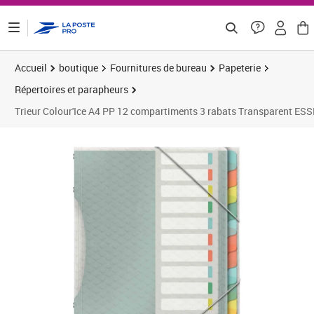
ontenu de la page
Accueil
boutique
Fournitures de bureau
Papeterie
Répertoires et parapheurs
Trieur Colour'Ice A4 PP 12 compartiments 3 rabats Transparent ES
Prix 9,04€
Prix 1
Prix 1
Prix 1
Prix 1
Prix b
Prix 2