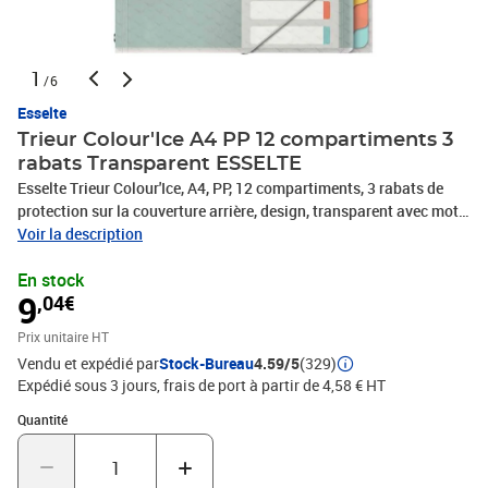
1
/6
Esselte
Trieur Colour'Ice A4 PP 12 compartiments 3
rabats Transparent ESSELTE
Esselte Trieur Colour'Ice, A4, PP, 12 compartiments, 3 rabats de
protection sur la couverture arrière, design, transparent avec motif
de gaufrage, fermeture à élastique, avec onglets en couleur, table
Voir la description
des matières personnalisable, dans la couverture avant,
En stock
dimension: (L)266x(P)20x(H)320 mm, (626256)
9
,04€
Prix unitaire HT
Vendu et expédié par
Stock-Bureau
4.59/5
(329)
Expédié sous 3 jours, frais de port à partir de 4,58 € HT
Quantité : 1
Quantité