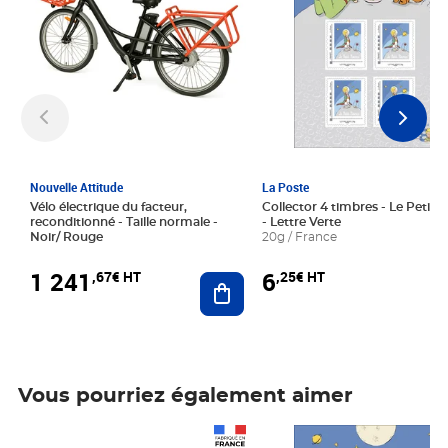
Nouvelle Attitude
La Poste
Vélo électrique du facteur,
Collector 4 timbres - Le Petit P
reconditionné - Taille normale -
- Lettre Verte
Noir/ Rouge
20g / France
1 241
6
,67€ HT
,25€ HT
Ajouter au panier
Vous pourriez également aimer
Prix 1 241,67€ HT
Prix 6,25€ HT