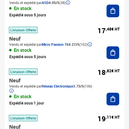
Vendu et expédié par
ASD
4.05/5
(38)
Ajouter
En stock
Expédié sous 5 jours
17
,48€ HT
Livraison Offerte
Neuf
Vendu et expédié par
Micro Passion 76
4.27/5
(102)
Ajouter
En stock
Expédié sous 5 jours
18
,82€ HT
Livraison Offerte
Neuf
Vendu et expédié par
Réseau Electronique
3.75/5
(106)
Ajouter
En stock
Expédié sous 1 jour
19
,11€ HT
Livraison Offerte
Neuf