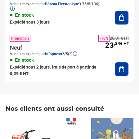
Vendu et expédié par
Réseau Electronique
3.75/5
(106)
Ajouter
En stock
Expédié sous 3 jours
28,01 € HT
Promotion
-16%
23
,34€ HT
Neuf
Vendu et expédié par
Infopavon
2/5
(3)
En stock
Ajouter
Expédié sous 2 jours, frais de port à partir de
5,29 € HT
Nos clients ont aussi consulté
Prix 1 241,67€ HT
Prix 6,25€ HT