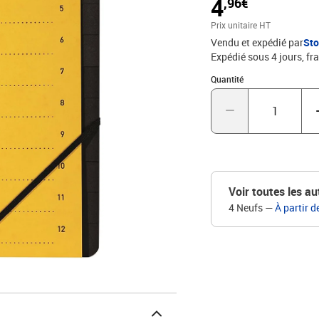
4
,96€
Prix unitaire HT
Vendu et expédié par
St
Expédié sous 4 jours, fra
Quantité : 1
Quantité
Voir toutes les au
4 Neufs
—
À partir d