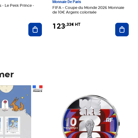
Monnaie De Paris
 - Le Petit Prince -
FIFA – Coupe du Monde 2026 Monnaie
de 10€ Argent colorisée
123
,33€ HT
Ajoute
Ajouter au panier
mer
Prix 123,33€ HT