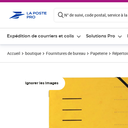
ontenu de la page
N° de suivi, code postal, service à la
Expédition de courriers et colis
Solutions Pro
Accueil
boutique
Fournitures de bureau
Papeterie
Répertoi
Ignorer les images