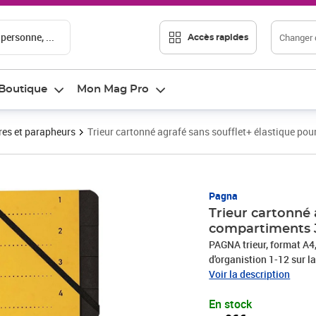
 personne, ...
Changer d
Accès rapides
Boutique
Mon Mag Pro
res et parapheurs
Trieur cartonné agrafé sans soufflet+ élastique p
Prix 4,96€
Pagna
Trieur cartonné 
compartiments
PAGNA trieur, format A4
d'organistion 1-12 sur la
dimensions: (L)245 x (P)
Voir la description
sous-dossier
En stock