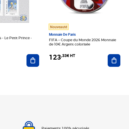
Nouveauté
Monnaie De Paris
 - Le Petit Prince -
FIFA – Coupe du Monde 2026 Monnaie
de 10€ Argent colorisée
123
,33€ HT
Ajoute
Ajouter au panier
Paiements 100% sécurisés