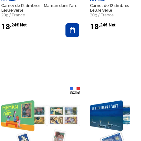
Carnet de 12 timbres - Maman dans l'art -
Carnet de 12 timbres - Le bl
Lettre verte
Lettre verte
20g / France
20g / France
18
18
,24€ Net
,24€ Net
r au panier
Ajouter au panier
Prix 18,24€ Net
Prix 18,24€ Net