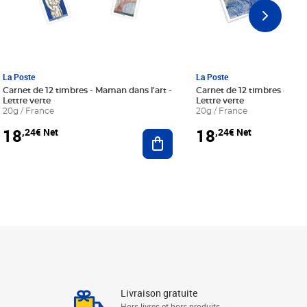
La Poste
La Poste
Carnet de 12 timbres - Maman dans l'art -
Carnet de 12 timbres - Le bl
Lettre verte
Lettre verte
20g / France
20g / France
18
18
,24€ Net
,24€ Net
r au panier
Ajouter au panier
Livraison gratuite
Hors livres et hors produits