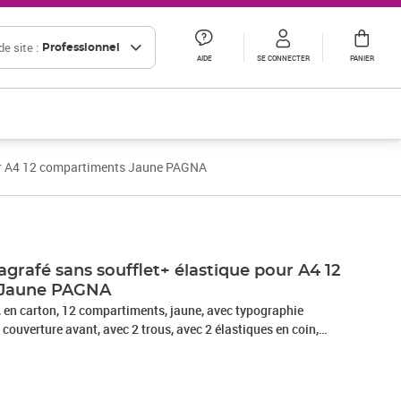
e site :
Professionnel
AIDE
SE CONNECTER
PANIER
our A4 12 compartiments Jaune PAGNA
Prix 9,71€ HT
Prix 10,83€ HT
Prix 12,70€ HT
agrafé sans soufflet+ élastique pour A4 12
 Jaune PAGNA
, en carton, 12 compartiments, jaune, avec typographie
 couverture avant, avec 2 trous, avec 2 élastiques en coin,
4 x (H)320 mm, (40059-05), chemise à soufflet dos toilé,