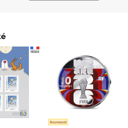
té
Prix 123,33€ HT
Nouveauté