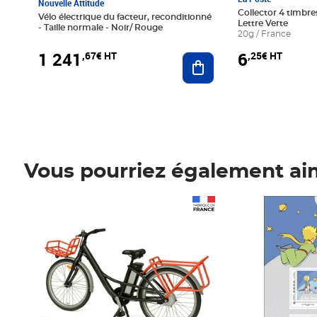
Nouvelle Attitude
Collector 4 timbres
Vélo électrique du facteur, reconditionné
Lettre Verte
- Taille normale - Noir/ Rouge
20g / France
1 241
6
,67€ HT
,25€ HT
Ajouter au panier
Vous pourriez également ai
Prix 1 241,67€ HT
Prix 6,25€ HT