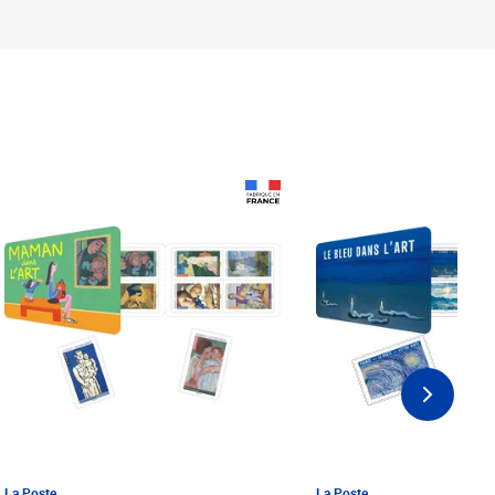
Prix 18,24€ Net
Prix 18,24€ Net
La Poste
La Poste