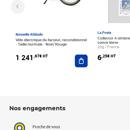
La Poste
Nouvelle Attitude
Collector 4 timbres
Vélo électrique du facteur, reconditionné
Lettre Verte
- Taille normale - Noir/ Rouge
20g / France
1 241
6
,67€ HT
,25€ HT
Ajouter au panier
Nos engagements
Proche de vous