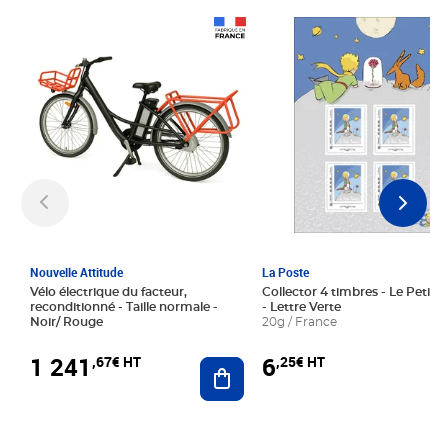
Prix 1 241,67€ HT
Prix 6,25€ HT
Nouvelle Attitude
La Poste
Vélo électrique du facteur,
Collector 4 timbres - Le Petit P
reconditionné - Taille normale -
- Lettre Verte
Noir/ Rouge
20g / France
1 241
6
,67€ HT
,25€ HT
Ajouter au panier