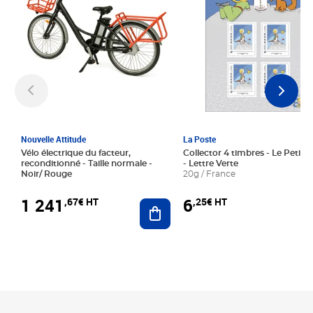
Nouvelle Attitude
La Poste
Vélo électrique du facteur,
Collector 4 timbres - Le Petit P
reconditionné - Taille normale -
- Lettre Verte
Noir/ Rouge
20g / France
1 241
6
,67€ HT
,25€ HT
Ajouter au panier