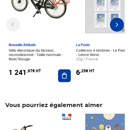
Nouvelle Attitude
La Poste
Vélo électrique du facteur,
Collector 4 timbres - Le Petit P
reconditionné - Taille normale -
- Lettre Verte
Noir/ Rouge
20g / France
1 241
6
,67€ HT
,25€ HT
Ajouter au panier
Vous pourriez également aimer
Prix 1 241,67€ HT
Prix 6,25€ HT