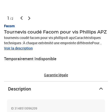
1
/2
Facom
Tournevis coudé Facom pour vis Phillips APZ
tournevis coudé facom pour vis phillips® apzCaractéristiques
techniques :À chaque extrémité une empreinte différentePour
travaux à dégagement limitéPrésentation : chromée
Voir la description
Temporairement Indisponible
Garantie légale
Description
ID 3148510096209