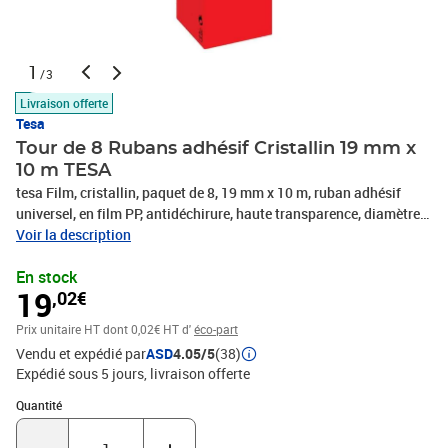
1
/3
Livraison offerte
Tesa
Tour de 8 Rubans adhésif Cristallin 19 mm x
10 m TESA
tesa Film, cristallin, paquet de 8, 19 mm x 10 m, ruban adhésif
universel, en film PP, antidéchirure, haute transparence, diamètre
de la bobine: 25 mm, dans la Office Box, contenu: 8 pièces,
Voir la description
(58245-00000-00 / 58245-00-00 / 58245-0-0)
En stock
19
,02€
Prix unitaire HT
dont 0,02€ HT d'
éco-part
Vendu et expédié par
ASD
4.05/5
(38)
Expédié sous 5 jours
livraison offerte
Quantité : 1
Quantité