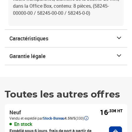
dans la Office Box, contenu: 8 pièces, (58245-
00000-00 / 58245-00-00 / 58245-0-0)
Caractéristiques
Garantie légale
Toutes les autres offres
16
,33€ HT
Neuf
Vendu et expédié par
Stock-Bureau
4.59/5
(330)
En stock
Ajouter
Expédié sous 6 jours, frais de port à partir de