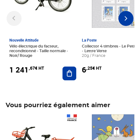
Nouvelle Attitude
La Poste
Vélo électrique du facteur,
Collector 4 timbres - Le Petit P
reconditionné - Taille normale -
- Lettre Verte
Noir/ Rouge
20g / France
1 241
6
,67€ HT
,25€ HT
Ajouter au panier
Vous pourriez également aimer
Prix 1 241,67€ HT
Prix 6,25€ HT