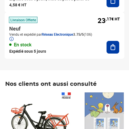
4,58 € HT
23
,17€ HT
Livraison Offerte
Neuf
Vendu et expédié par
Réseau Electronique
3.75/5
(106)
Ajouter
En stock
Expédié sous 5 jours
Nos clients ont aussi consulté
Prix 1 241,67€ HT
Prix 6,25€ HT