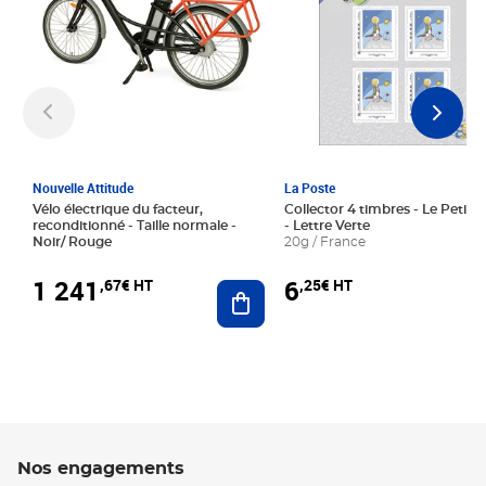
Nouvelle Attitude
La Poste
Vélo électrique du facteur,
Collector 4 timbres - Le Petit P
reconditionné - Taille normale -
- Lettre Verte
Noir/ Rouge
20g / France
1 241
6
,67€ HT
,25€ HT
Ajouter au panier
Nos engagements