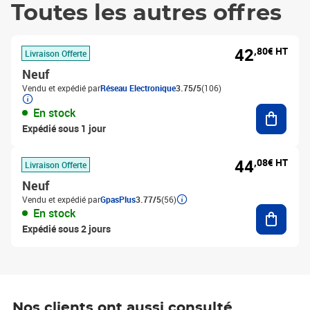
Toutes les autres offres
42
,80€ HT
Livraison Offerte
Neuf
Vendu et expédié par
Réseau Electronique
3.75/5
(106)
Ajouter
En stock
Expédié sous 1 jour
44
,08€ HT
Livraison Offerte
Neuf
Vendu et expédié par
GpasPlus
3.77/5
(56)
Ajouter
En stock
Expédié sous 2 jours
Nos clients ont aussi consulté