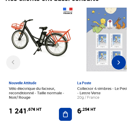
Prix 1 241,67€ HT
Prix 6,25€ HT
Nouvelle Attitude
La Poste
Vélo électrique du facteur,
Collector 4 timbres - Le Petit P
reconditionné - Taille normale -
- Lettre Verte
Noir/ Rouge
20g / France
1 241
6
,67€ HT
,25€ HT
Ajouter au panier