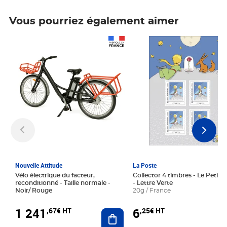
Vous pourriez également aimer
Prix 1 241,67€ HT
Prix 6,25€ HT
Nouvelle Attitude
La Poste
Vélo électrique du facteur,
Collector 4 timbres - Le Petit P
reconditionné - Taille normale -
- Lettre Verte
Noir/ Rouge
20g / France
1 241
6
,67€ HT
,25€ HT
Ajouter au panier