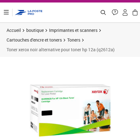
ontenu de la page
Accueil
boutique
Imprimantes et scanners
Cartouches d'encre et toners
Toners
Toner xerox noir alternative pour toner hp 12a (q2612a)
Prix 37,15€
Prix 4
Prix 4