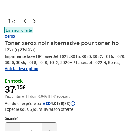
1
/2
Livraison offerte
Xerox
Toner xerox noir alternative pour toner hp
12a (q2612a)
Imprimante laserHP LaserJet 1022, 3015, 3050, 3052, 1015, 1020,
3030, 3055, 1018, 1010, 1012, 3020HP LaserJet 1022 N, Series,
NWCanon i-SENSYS LBP-2900, LBP-3000Canon i-SENSYS LBP-
Voir la description
2900 Series, b, iCanon Lasershot LBP-2900, LBP-3000Canon LBP-
En stock
2900Canon LBP-3000HP LaserJet M 1319 F MFPHP LaserJet
37
,15€
3015 AIOHP LaserJet 3050 ZHP LaserJet M 1005 MFPHP
LaserJet 3000 SeriesHP LaserJet 3020 AIOHP LaserJet 3030 AIO
Prix unitaire HT
dont 0,04€ HT d'
éco-part
Vendu et expédié par
ASD
4.05/5
(38)
Expédié sous 6 jours
livraison offerte
Quantité : 1
Quantité