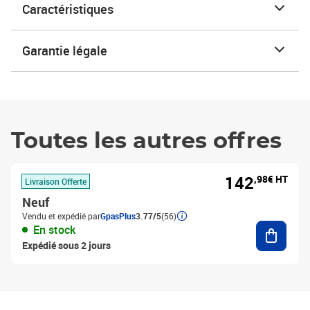
Caractéristiques
Garantie légale
Toutes les autres offres
142
,98€ HT
Livraison Offerte
Neuf
Vendu et expédié par
GpasPlus
3.77/5
(56)
Ajouter
En stock
Expédié sous 2 jours