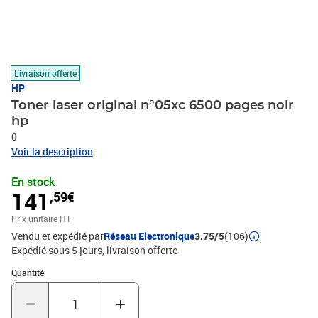
Livraison offerte
HP
Toner laser original n°05xc 6500 pages noir
hp
0
Voir la description
En stock
141
,59€
Prix unitaire HT
Vendu et expédié par
Réseau Electronique
3.75/5
(106)
Expédié sous 5 jours
livraison offerte
Quantité : 1
Quantité