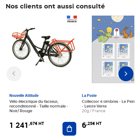
Nos clients ont aussi consulté
Prix 1 241,67€ HT
Prix 6,25€ HT
Nouvelle Attitude
La Poste
Vélo électrique du facteur,
Collector 4 timbres - Le Petit P
reconditionné - Taille normale -
- Lettre Verte
Noir/ Rouge
20g / France
1 241
6
,67€ HT
,25€ HT
Ajouter au panier