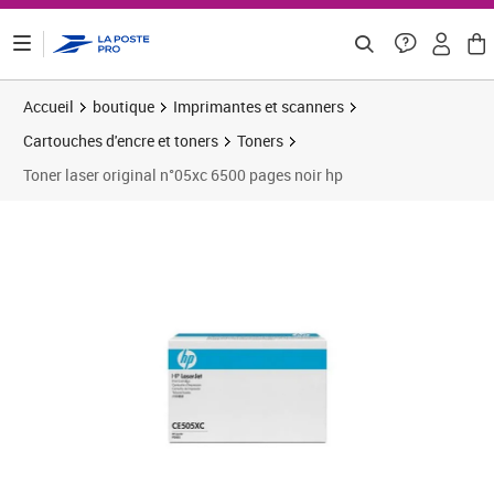
ontenu de la page
Accueil
boutique
Imprimantes et scanners
Cartouches d'encre et toners
Toners
Toner laser original n°05xc 6500 pages noir hp
Prix 141,59€
Prix 