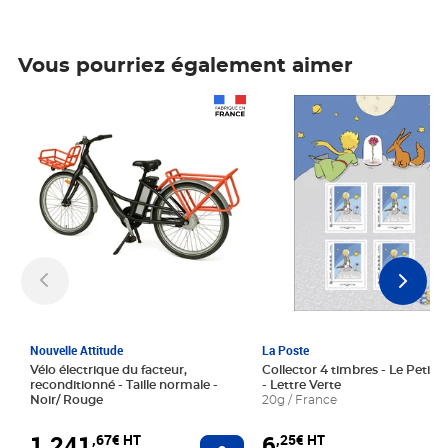
Vous pourriez également aimer
Prix 1 241,67€ HT
Prix 6,25€ HT
Nouvelle Attitude
La Poste
Vélo électrique du facteur,
Collector 4 timbres - Le Petit P
reconditionné - Taille normale -
- Lettre Verte
Noir/ Rouge
20g / France
1 241
6
,67€ HT
,25€ HT
Ajouter au panier