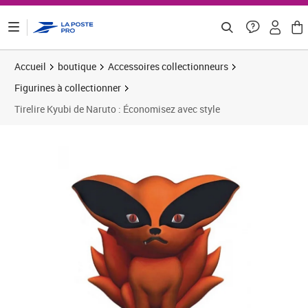
ontenu de la page
Accueil
boutique
Accessoires collectionneurs
Figurines à collectionner
Tirelire Kyubi de Naruto : Économisez avec style
Prix 26,06€