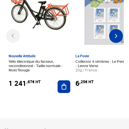
Nouvelle Attitude
La Poste
Vélo électrique du facteur,
Collector 4 timbres - Le Petit P
reconditionné - Taille normale -
- Lettre Verte
Noir/ Rouge
20g / France
1 241
6
,67€ HT
,25€ HT
Ajouter au panier