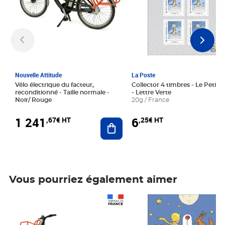
Nouvelle Attitude
La Poste
Vélo électrique du facteur,
Collector 4 timbres - Le Petit P
reconditionné - Taille normale -
- Lettre Verte
Noir/ Rouge
20g / France
1 241
6
,67€ HT
,25€ HT
Ajouter au panier
Vous pourriez également aimer
Prix 1 241,67€ HT
Prix 6,25€ HT