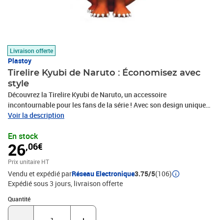
Livraison offerte
Plastoy
Tirelire Kyubi de Naruto : Économisez avec
style
Découvrez la Tirelire Kyubi de Naruto, un accessoire
incontournable pour les fans de la série ! Avec son design unique
inspiré du célèbre personnage, cette tirelire n'est pas seulement
Voir la description
pratique, elle est également un véritable objet de collection.
En stock
Parfaite pour encourager les enfants à économiser, elle ajoutera
26
,06€
une touche de magie à leur chambre. Fabriquée avec des
matériaux de qualité, la Tirelire Kyubi est durable et facile à
Prix unitaire HT
utiliser. Ne manquez pas l'occasion de posséder cet article qui allie
Vendu et expédié par
Réseau Electronique
3.75/5
(106)
passion et fonctionnalité.
Expédié sous 3 jours
livraison offerte
Quantité : 1
Quantité