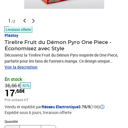
1
/2
Livraison offerte
Plastoy
Tirelire Fruit du Démon Pyro One Piece -
Économisez avec Style
Découvrez la Tirelire Fruit du Démon Pyro inspirée de One Piece,
parfaite pour les fans de l'univers manga. Ce design unique
représente le pouvoir incroyable du feu, offrant une touche de
Voir la description
magie et de mystère à votre décoration. Fabriquée en matériaux de
En stock
qualité, cette tirelire allie fonctionnalité et esthétique, vous aidant
36,66 €
à économiser tout en ajoutant une pièce de collection à votre
-51%
17
,68€
intérieur. Ne manquez pas l'occasion de posséder cet article
incontournable qui évoque la force et la passion de l'univers de
Prix unitaire HT
One Piece.
Vendu et expédié par
Réseau Electronique
3.75/5
(106)
Expédié sous 6 jours
livraison offerte
Quantité : 1
Quantité