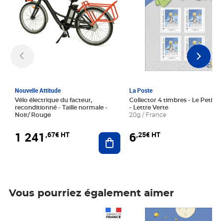
Nouvelle Attitude
La Poste
Vélo électrique du facteur,
Collector 4 timbres - Le Petit P
reconditionné - Taille normale -
- Lettre Verte
Noir/ Rouge
20g / France
1 241
6
,67€ HT
,25€ HT
Ajouter au panier
Vous pourriez également aimer
Prix 1 241,67€ HT
Prix 6,25€ HT