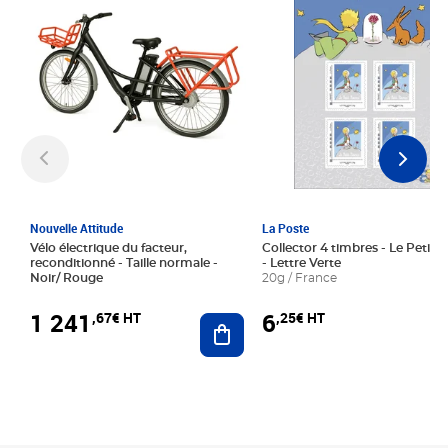
Nouvelle Attitude
La Poste
Vélo électrique du facteur,
Collector 4 timbres - Le Petit P
reconditionné - Taille normale -
- Lettre Verte
Noir/ Rouge
20g / France
1 241
6
,67€ HT
,25€ HT
Ajouter au panier