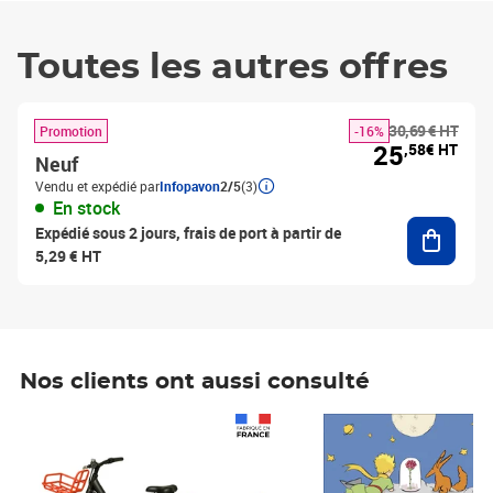
Toutes les autres offres
30,69 € HT
Promotion
-16%
25
,58€ HT
Neuf
Vendu et expédié par
Infopavon
2/5
(3)
En stock
Ajouter
Expédié sous 2 jours, frais de port à partir de
5,29 € HT
Nos clients ont aussi consulté
Prix 1 241,67€ HT
Prix 6,25€ HT