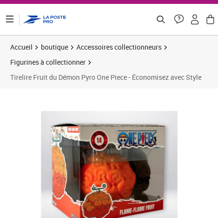
ontenu de la page
Accueil
boutique
Accessoires collectionneurs
Figurines à collectionner
Tirelire Fruit du Démon Pyro One Piece - Économisez avec Style
Prix barré 36,66 €
Prix 17,68€
Prix b
Prix 2