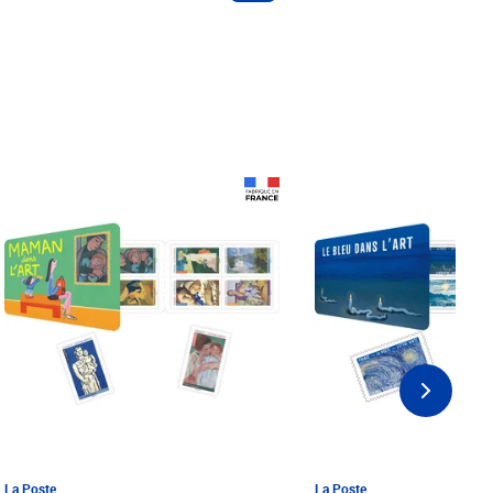
Prix 18,24€ Net
Prix 18,24€ Net
La Poste
La Poste