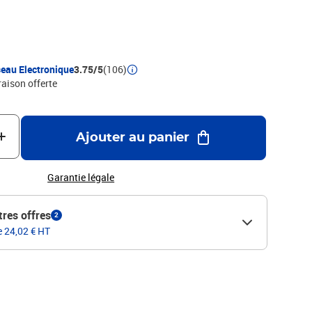
 pour économiser de l'argent tout en affichant votre passion
ce, cette tirelire est un must-have pour tous les
eurs de manga.
eau Electronique
3.75/5
(106)
raison offerte
Ajouter au panier
Garantie légale
tres offres
2
e 24,02 € HT