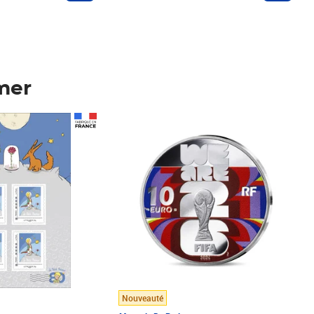
mer
Prix 123,33€ HT
Nouveauté