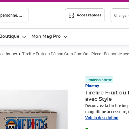
 personne, ...
Changer d
Accès rapides
Boutique
Mon Mag Pro
lectionner
Tirelire Fruit du Démon Gum Gum One Piece - Économie ave
Prix barré 40,83 €
Prix 17,53€
Livraison offerte
Plastoy
Tirelire Fruit 
avec Style
Découvrez la tirelire in
magnifique accessoire, r
transforme le corps en c
Voir la description
seulement elle est fonct