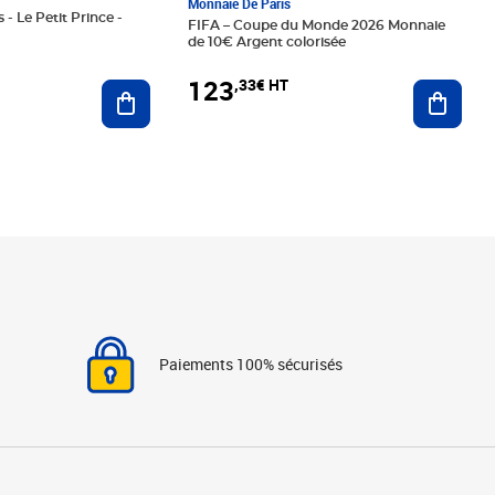
Monnaie De Paris
 - Le Petit Prince -
FIFA – Coupe du Monde 2026 Monnaie
de 10€ Argent colorisée
123
,33€ HT
Ajoute
Ajouter au panier
Paiements 100% sécurisés