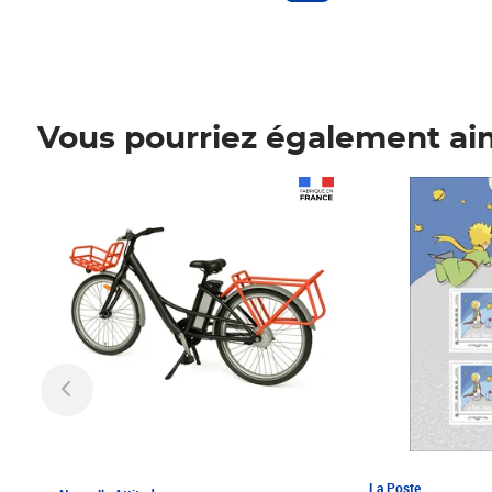
Vous pourriez également ai
Prix 1 241,67€ HT
Prix 6,25€ HT
La Poste