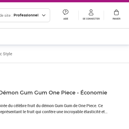
e site :
Professionnel
AIDE
SE CONNECTER
PANIER
c Style
Prix 24,02€ HT
Prix barré 30,69 € HT
Prix 25,58€ HT
du Démon Gum Gum One Piece - Économie
spirée du célèbre fruit du démon Gum Gum de One Piece. Ce
eprésentant le fruit qui confère une incroyable élasticité et
aoutchouc, est parfait pour les fans de la série. Non
ionnelle, mais elle ajoute également une touche unique à