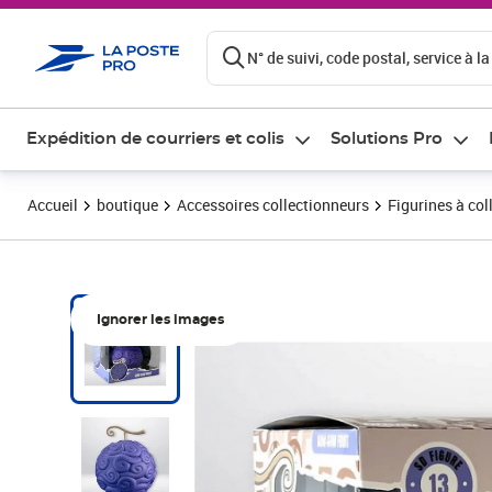
ontenu de la page
N° de suivi, code postal, service à la
Expédition de courriers et colis
Solutions Pro
Accueil
boutique
Accessoires collectionneurs
Figurines à col
Ignorer les images