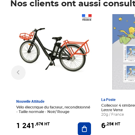
Nos clients ont aussi consul
Prix 1 241,67€ HT
Prix 6,25€ HT
La Poste
Nouvelle Attitude
Collector 4 timbres
Vélo électrique du facteur, reconditionné
Lettre Verte
- Taille normale - Noir/ Rouge
20g / France
1 241
6
,67€ HT
,25€ HT
Ajouter au panier