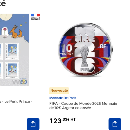
té
Prix 123,33€ HT
Nouveauté
Monnaie De Paris
 - Le Petit Prince -
FIFA – Coupe du Monde 2026 Monnaie
de 10€ Argent colorisée
123
,33€ HT
Ajoute
Ajouter au panier