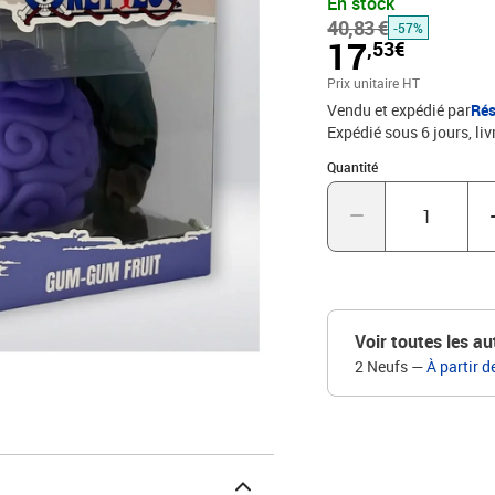
En stock
votre décoration. Idéale
40,83 €
pour l'univers de One Pie
-57%
17
,53€
collectionneurs et amat
Prix unitaire HT
Vendu et expédié par
Rés
Expédié sous 6 jours
liv
Quantité : 1
Quantité
Voir toutes les au
2 Neufs
—
À partir d