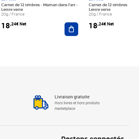
Carnet de 12 timbres - Maman dans l'art -
Carnet de 12 timbres - Le bl
Lettre verte
Lettre verte
20g / France
20g / France
18
18
,24€ Net
,24€ Net
r au panier
Ajouter au panier
Livraison gratuite
Hors livres et hors produits
marketplace
Linkedin
Facebook
Youtube