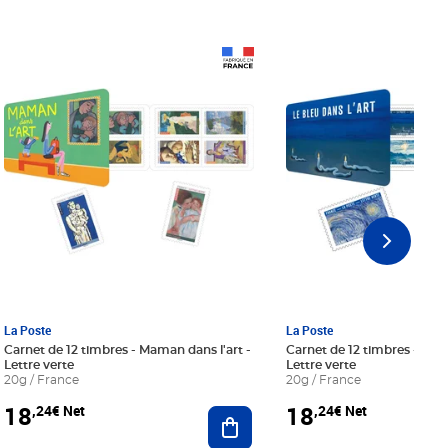
Prix 18,24€ Net
Prix 18,24€ Net
La Poste
La Poste
Carnet de 12 timbres - Maman dans l'art -
Carnet de 12 timbres - Le bl
Lettre verte
Lettre verte
20g / France
20g / France
18
18
,24€ Net
,24€ Net
r au panier
Ajouter au panier