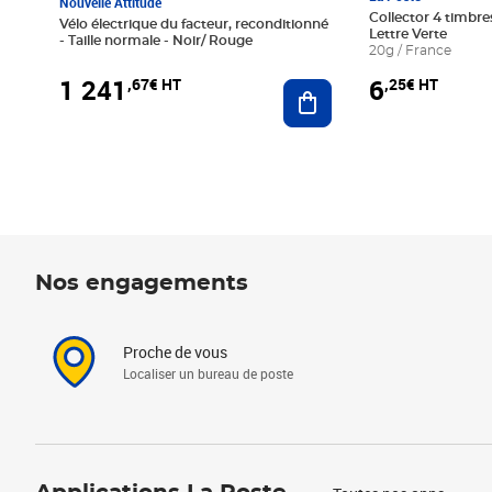
Nouvelle Attitude
Collector 4 timbres
Vélo électrique du facteur, reconditionné
Lettre Verte
- Taille normale - Noir/ Rouge
20g / France
1 241
6
,67€ HT
,25€ HT
Ajouter au panier
Nos engagements
Proche de vous
Localiser un bureau de poste